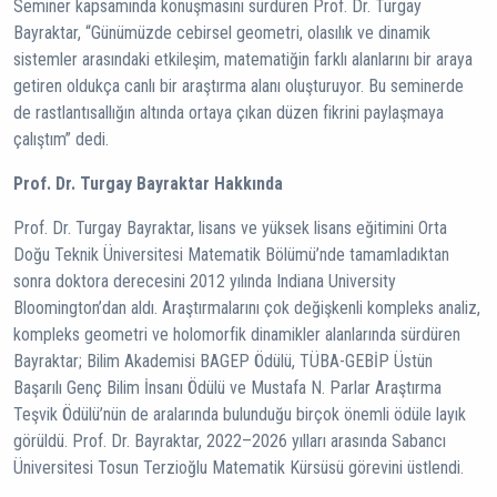
Seminer kapsamında konuşmasını sürdüren Prof. Dr. Turgay
Bayraktar, “Günümüzde cebirsel geometri, olasılık ve dinamik
sistemler arasındaki etkileşim, matematiğin farklı alanlarını bir araya
getiren oldukça canlı bir araştırma alanı oluşturuyor. Bu seminerde
de rastlantısallığın altında ortaya çıkan düzen fikrini paylaşmaya
çalıştım” dedi.
Prof. Dr. Turgay Bayraktar Hakkında
Prof. Dr. Turgay Bayraktar, lisans ve yüksek lisans eğitimini Orta
Doğu Teknik Üniversitesi Matematik Bölümü’nde tamamladıktan
sonra doktora derecesini 2012 yılında Indiana University
Bloomington’dan aldı. Araştırmalarını çok değişkenli kompleks analiz,
kompleks geometri ve holomorfik dinamikler alanlarında sürdüren
Bayraktar; Bilim Akademisi BAGEP Ödülü, TÜBA-GEBİP Üstün
Başarılı Genç Bilim İnsanı Ödülü ve Mustafa N. Parlar Araştırma
Teşvik Ödülü’nün de aralarında bulunduğu birçok önemli ödüle layık
görüldü. Prof. Dr. Bayraktar, 2022–2026 yılları arasında Sabancı
Üniversitesi Tosun Terzioğlu Matematik Kürsüsü görevini üstlendi.