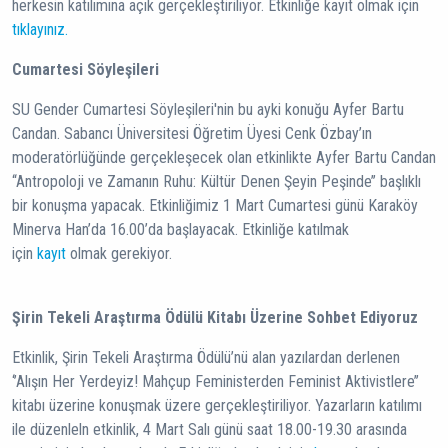
herkesin katılımına açık gerçekleştiriliyor. Etkinliğe kayıt olmak için
tıklayınız.
Cumartesi Söyleşileri
SU Gender Cumartesi Söyleşileri'nin bu ayki konuğu Ayfer Bartu
Candan. Sabancı Üniversitesi Öğretim Üyesi Cenk Özbay’ın
moderatörlüğünde gerçekleşecek olan etkinlikte Ayfer Bartu Candan
‘‘Antropoloji ve Zamanın Ruhu: Kültür Denen Şeyin Peşinde’’ başlıklı
bir konuşma yapacak. Etkinliğimiz 1 Mart Cumartesi günü Karaköy
Minerva Han’da 16.00’da başlayacak. Etkinliğe katılmak
için
kayıt
olmak gerekiyor.
Şirin Tekeli Araştırma Ödülü Kitabı Üzerine Sohbet Ediyoruz
Etkinlik, Şirin Tekeli Araştırma Ödülü’nü alan yazılardan derlenen
‘’Alışın Her Yerdeyiz! Mahçup Feministerden Feminist Aktivistlere’’
kitabı üzerine konuşmak üzere gerçekleştiriliyor. Yazarların katılımı
ile düzenleln etkinlik, 4 Mart Salı günü saat 18.00-19.30 arasında