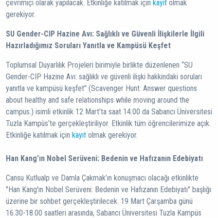
çevrimiçi olarak yapılacak. Etkinliğe katılmak için
kayıt
olmak
gerekiyor.
SU Gender-CIP Hazine Avı: Sağlıklı ve Güvenli İlişkilerle İlgili
Hazırladığımız Soruları Yanıtla ve Kampüsü Keşfet
Toplumsal Duyarlılık Projeleri birimiyle birlikte düzenlenen “SU
Gender-CIP Hazine Avı: sağlıklı ve güvenli ilişki hakkındaki soruları
yanıtla ve kampüsü keşfet” (Scavenger Hunt: Answer questions
about healthy and safe relationships while moving around the
campus.) isimli etkinlik 12 Mart’ta saat 14.00 da Sabancı Üniversitesi
Tuzla Kampüs’te gerçekleştiriliyor. Etkinlik tüm öğrencilerimize açık.
Etkinliğe katılmak için
kayıt
olmak gerekiyor.
Han Kang'ın Nobel Serüveni: Bedenin ve Hafızanın Edebiyatı
Cansu Kutlualp ve Damla Çakmak’ın konuşmacı olacağı etkinlikte
"Han Kang'ın Nobel Serüveni: Bedenin ve Hafızanın Edebiyatı" başlığı
üzerine bir sohbet gerçekleştirilecek. 19 Mart Çarşamba günü
16.30-18.00 saatleri arasında, Sabancı Üniversitesi Tuzla Kampüs