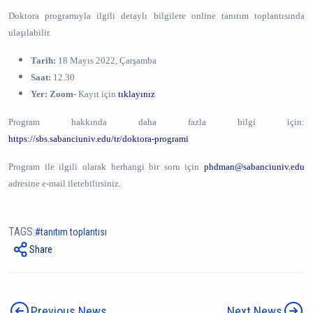
Doktora programıyla ilgili detaylı bilgilere online tanıtım toplantısında
ulaşılabilir.
Tarih:
18 Mayıs 2022, Çarşamba
Saat:
12.30
Yer: Zoom-
Kayıt için
tıklayınız
Program hakkında daha fazla bilgi için:
https://sbs.sabanciuniv.edu/tr/doktora-programi
Program ile ilgili olarak herhangi bir soru için
phdman@sabanciuniv.edu
adresine e-mail iletebilirsiniz.
TAGS:
tanıtım toplantısı
Share
Previous News
Next News