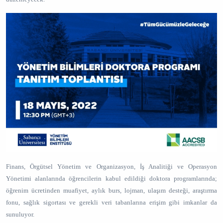
Finans, Örgütsel Yönetim ve Organizasyon, İş Analitiği ve Operasyon
Yönetimi alanlarında öğrencilerin kabul edildiği doktora programlarında;
öğrenim ücretinden muafiyet, aylık burs, lojman, ulaşım desteği, araştırma
fonu, sağlık sigortası ve gerekli veri tabanlarına erişim gibi imkanlar da
sunuluyor.