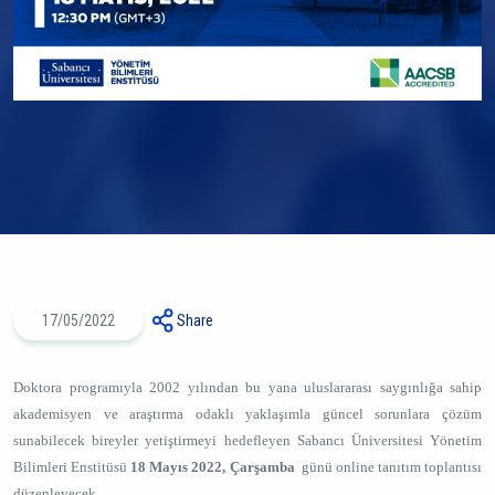
17/05/2022
Share
Doktora programıyla 2002 yılından bu yana uluslararası saygınlığa sahip
akademisyen ve araştırma odaklı yaklaşımla güncel sorunlara çözüm
sunabilecek bireyler yetiştirmeyi hedefleyen Sabancı Üniversitesi Yönetim
Bilimleri Enstitüsü
18 Mayıs 2022, Çarşamba
günü online tanıtım toplantısı
düzenleyecek.