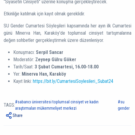
“Siyasetin Cinsiyeti” üzerine konuşma gerçekleştirecek.
Etkinliğe katılmak için kayıt olmak gereklidir.
SU Gender Cumartesi Söyleşileri kapsamında her ayın ilk Cumartesi
günü Minerva Han, Karaköy’de toplumsal cinsiyet tartışmalarına
değen sohbetler gerçekleştirmek üzere düzenleniyor.
Konuşmacı:
Serpil Sancar
Moderatör:
Zeynep Gülru Göker
Tarih/Saat:
3 Şubat Cumartesi, 16.00-18.00
Yer:
Minerva Han, Karaköy
Kayıt linki:
https://bit.ly/CumartesiSoylesileri_Subat24
sabancı üniversitesi toplumsal cinsiyet ve kadın
su
TAGS:
araştırmaları mükemmeliyet merkezi
gender
Share