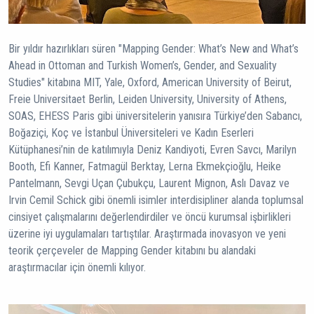
Bir yıldır hazırlıkları süren "Mapping Gender: What’s New and What’s
Ahead in Ottoman and Turkish Women’s, Gender, and Sexuality
Studies" kitabına MIT, Yale, Oxford, American University of Beirut,
Freie Universitaet Berlin, Leiden University, University of Athens,
SOAS, EHESS Paris gibi üniversitelerin yanısıra Türkiye’den Sabancı,
Boğaziçi, Koç ve İstanbul Üniversiteleri ve Kadın Eserleri
Kütüphanesi’nin de katılımıyla Deniz Kandiyoti, Evren Savcı, Marilyn
Booth, Efi Kanner, Fatmagül Berktay, Lerna Ekmekçioğlu, Heike
Pantelmann, Sevgi Uçan Çubukçu, Laurent Mignon, Aslı Davaz ve
Irvin Cemil Schick gibi önemli isimler interdisipliner alanda toplumsal
cinsiyet çalışmalarını değerlendirdiler ve öncü kurumsal işbirlikleri
üzerine iyi uygulamaları tartıştılar. Araştırmada inovasyon ve yeni
teorik çerçeveler de Mapping Gender kitabını bu alandaki
araştırmacılar için önemli kılıyor.