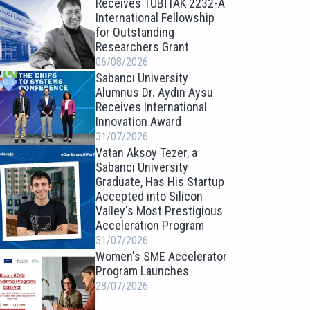
Receives TÜBİTAK 2232-A
International Fellowship
for Outstanding
Researchers Grant
06/08/2026
Sabancı University
Alumnus Dr. Aydın Aysu
Receives International
Innovation Award
31/07/2026
Vatan Aksoy Tezer, a
Sabancı University
Graduate, Has His Startup
Accepted into Silicon
Valley's Most Prestigious
Acceleration Program
31/07/2026
Women's SME Accelerator
Program Launches
28/07/2026