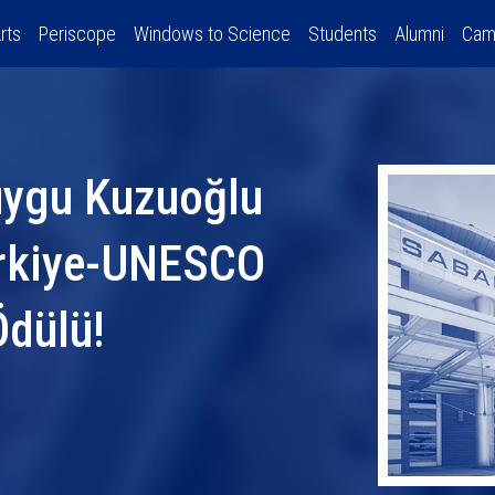
rts
Periscope
Windows to Science
Students
Alumni
Cam
uygu Kuzuoğlu
ürkiye-UNESCO
Ödülü!