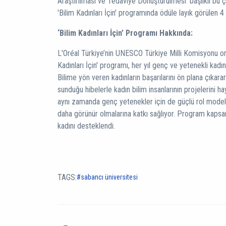
Araştırılması ve Tedaviye Dönüştürülmesi’ başlıklı bu ç
'Bilim Kadınları İçin' programında ödüle layık görülen 4 
‘Bilim Kadınları İçin’ Programı Hakkında:
L'Oréal Türkiye’nin UNESCO Türkiye Milli Komisyonu orta
Kadınları İçin' programı, her yıl genç ve yetenekli kadın 
Bilime yön veren kadınların başarılarını ön plana çıkar
sunduğu hibelerle kadın bilim insanlarının projelerini h
aynı zamanda genç yetenekler için de güçlü rol modelle
daha görünür olmalarına katkı sağlıyor. Program kaps
kadını desteklendi.
TAGS:
sabancı üniversitesi