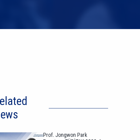
elated
ews
Prof. Jongwon Park