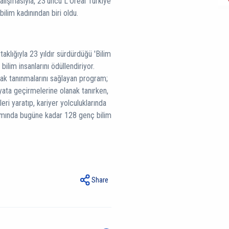
alışmasıyla, 23’üncü L'Oréal Türkiye
bilim kadınından biri oldu.
klığıyla 23 yıldır sürdürdüğü 'Bilim
bilim insanlarını ödüllendiriyor.
arak tanınmalarını sağlayan program;
ayata geçirmelerine olanak tanırken,
ri yaratıp, kariyer yolculuklarında
amında bugüne kadar 128 genç bilim
Share