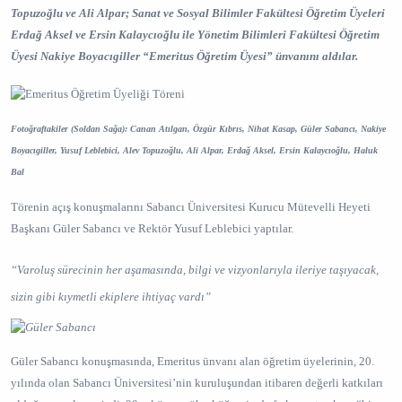
Topuzoğlu ve Ali Alpar; Sanat ve Sosyal Bilimler Fakültesi Öğretim Üyeleri
Erdağ Aksel ve Ersin Kalaycıoğlu ile Yönetim Bilimleri Fakültesi Öğretim
Üyesi Nakiye Boyacıgiller “Emeritus Öğretim Üyesi” ünvanını aldılar.
Fotoğraftakiler (Soldan Sağa): Canan Atılgan, Özgür Kıbrıs, Nihat Kasap, Güler Sabancı, Nakiye
Boyacıgiller, Yusuf Leblebici, Alev Topuzoğlu, Ali Alpar, Erdağ Aksel, Ersin Kalaycıoğlu, Haluk
Bal
Törenin açış konuşmalarını Sabancı Üniversitesi Kurucu Mütevelli Heyeti
Başkanı Güler Sabancı ve Rektör Yusuf Leblebici yaptılar.
“Varoluş sürecinin her aşamasında, bilgi ve vizyonlarıyla ileriye taşıyacak,
sizin gibi kıymetli ekiplere ihtiyaç vardı”
Güler Sabancı konuşmasında, Emeritus ünvanı alan öğretim üyelerinin, 20.
yılında olan Sabancı Üniversitesi’nin kuruluşundan itibaren değerli katkıları