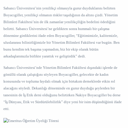
Sabancı Üniversitesi’nin yenilikçi olmasıyla gurur duyduklarını belirten
Boyacıgiller, yenilikçi olmanın riskler taşıdığının da altını çizdi. Yönetim
Bilimleri Fakültesi’nin de ilk zamanlar yenilikçiliğin bedelini ödediğini
belirtti. Sabancı Üniversitesi’ne geldikten sonra hummalı bir çalışma
dönemine girdiklerini ifade eden Boyacıgiller, “Eğitimimizle, kalitemizle,
uluslararası bilinirliğimizle bir Yönetim Bilimleri Fakültesi var bugün. Ben
bunu kendim tek başıma yapmadım, biz bir ekip olarak bütün
arkadaşlarımızla birlikte yarattık ve geliştirdik” dedi.
Sabancı Üniversitesi’nde Yönetim Bilimleri Fakültesi dışındaki işlerde de
gönüllü olarak çalıştığını söyleyen Boyacıgiller, gelecekte de kadın
konusunda ve topluma faydalı olmak için birtakım derneklerde etkin rol
alacağını söyledi. Dekanlığı döneminde en gurur duyduğu şeylerden bir
tanesinin de İş Etik dersi olduğunu belirtirken Nakiye Boyacıgiller bu derse
“İş Dünyası, Etik ve Sürdürülebilirlik” diye yeni bir isim düşündüğünü ifade
etti.