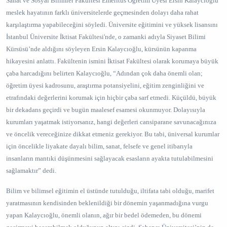
Sanat ve Sosyal Bilimler Fakültesi Emeritus Öğretim Üyesi Ersin Kalaycıoğlu
meslek hayatının farklı üniversitelerde geçmesinden dolayı daha rahat
karşılaştırma yapabileceğini söyledi. Üniversite eğitimini ve yüksek lisansını
İstanbul Üniversite İktisat Fakültesi'nde, o zamanki adıyla Siyaset Bilimi
Kürsüsü’nde aldığını söyleyen Ersin Kalaycıoğlu, kürsünün kapanma
hikayesini anlattı. Fakültenin ismini İktisat Fakültesi olarak korumaya büyük
çaba harcadığını belirten Kalaycıoğlu, “Adından çok daha önemli olan;
öğretim üyesi kadrosunu, araştırma potansiyelini, eğitim zenginliğini ve
etrafındaki değerlerini korumak için hiçbir çaba sarf etmedi. Küçüldü, büyük
bir dekadans geçirdi ve bugün maalesef esamesi okunmuyor. Dolayısıyla
kurumları yaşatmak istiyorsanız, hangi değerleri cansiparane savunacağınıza
ve öncelik vereceğinize dikkat etmeniz gerekiyor. Bu tabi, üniversal kurumlar
için öncelikle liyakate dayalı bilim, sanat, felsefe ve genel itibarıyla
insanların mantıki düşünmesini sağlayacak esasların ayakta tutulabilmesini
sağlamaktır” dedi.
Bilim ve bilimsel eğitimin el üstünde tutulduğu, iltifata tabi olduğu, marifet
yaratmasının kendisinden beklenildiği bir dönemin yaşanmadığına vurgu
yapan Kalaycıoğlu, önemli olanın, ağır bir bedel ödemeden, bu dönemi