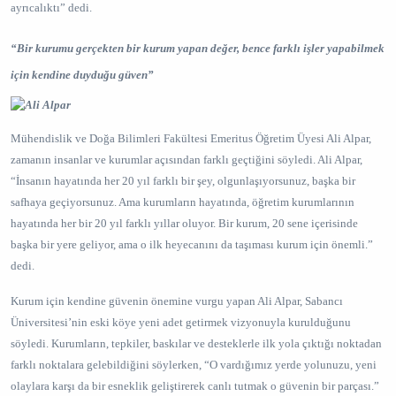
ayrıcalıktı” dedi.
“Bir kurumu gerçekten bir kurum yapan değer, bence farklı işler yapabilmek
için kendine duyduğu güven”
Mühendislik ve Doğa Bilimleri Fakültesi Emeritus Öğretim Üyesi Ali Alpar,
zamanın insanlar ve kurumlar açısından farklı geçtiğini söyledi. Ali Alpar,
“İnsanın hayatında her 20 yıl farklı bir şey, olgunlaşıyorsunuz, başka bir
safhaya geçiyorsunuz. Ama kurumların hayatında, öğretim kurumlarının
hayatında her bir 20 yıl farklı yıllar oluyor. Bir kurum, 20 sene içerisinde
başka bir yere geliyor, ama o ilk heyecanını da taşıması kurum için önemli.”
dedi.
Kurum için kendine güvenin önemine vurgu yapan Ali Alpar, Sabancı
Üniversitesi’nin eski köye yeni adet getirmek vizyonuyla kurulduğunu
söyledi. Kurumların, tepkiler, baskılar ve desteklerle ilk yola çıktığı noktadan
farklı noktalara gelebildiğini söylerken, “O vardığımız yerde yolunuzu, yeni
olaylara karşı da bir esneklik geliştirerek canlı tutmak o güvenin bir parçası.”