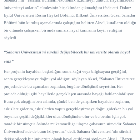
Sabancı’nın “Yasaları, kuralları, ekonomik fizibiliteyi unutun. Hayalinizdeki
üniversiteyi anlatın” cümlesinin hiç aklından çıkmadığını ifade etti. Dokuz
Eylül Üniversitesi Resim Heykel Bölümü, Bilkent Üniversitesi Güzel Sanatlar
Bölümü’nün kuruluş aşamalarında çalıştığını belirten Aksel, kuralların olduğu
bir ortamda çalışırken bir anda sınırsız hayal kurmanın keyif verdiğini
söyledi.
“Sabancı Üniversitesi’ni sürekli değişebilecek bir üniversite olarak hayal
ettik”
Her projenin hayalden başladığını sonra kağıt veya bilgisayara geçtiğini,
sonra gerçekleşmeye doğru yol aldığını söyleyen Aksel, “Sabancı Üniversitesi
projesinde de bu aşamaları başından, bugüne dönüşümü seyrettim. Her
projede olduğu gibi hayallerle gerçekleşen arasında bayağı farklar olabiliyor.
Buna çok alışığım ben aslında, çünkü ben de çalışırken hayalden başlarım,
eskizlere giderim, eskizlerden yapıtı gerçekleştirmeye doğru giderken bu yol
boyunca çeşitli değişiklikler olur, dönüşümler olur ve bu benim için çok
tanıdık bir süreçtir. Aslında mükemmelliğe ulaşma çabasının sürecidir. Sabancı
Üniversitesi’nde de bunu izliyorum.” dedi. Sabancı Üniversitesi’nin sürekli
değişebilecek bir üniversite olarak hayal ettiklerini söyleyen Aksel, “Bazen