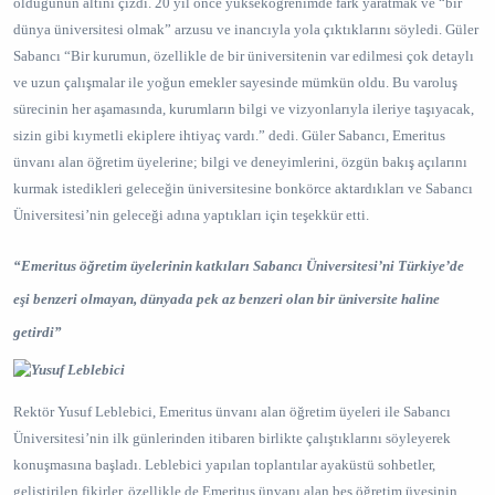
olduğunun altını çizdi. 20 yıl önce yükseköğrenimde fark yaratmak ve “bir
dünya üniversitesi olmak” arzusu ve inancıyla yola çıktıklarını söyledi. Güler
Sabancı “Bir kurumun, özellikle de bir üniversitenin var edilmesi çok detaylı
ve uzun çalışmalar ile yoğun emekler sayesinde mümkün oldu. Bu varoluş
sürecinin her aşamasında, kurumların bilgi ve vizyonlarıyla ileriye taşıyacak,
sizin gibi kıymetli ekiplere ihtiyaç vardı.” dedi. Güler Sabancı, Emeritus
ünvanı alan öğretim üyelerine; bilgi ve deneyimlerini, özgün bakış açılarını
kurmak istedikleri geleceğin üniversitesine bonkörce aktardıkları ve Sabancı
Üniversitesi’nin geleceği adına yaptıkları için teşekkür etti.
“Emeritus öğretim üyelerinin katkıları Sabancı Üniversitesi’ni Türkiye’de
eşi benzeri olmayan, dünyada pek az benzeri olan bir üniversite haline
getirdi”
Rektör Yusuf Leblebici, Emeritus ünvanı alan öğretim üyeleri ile Sabancı
Üniversitesi’nin ilk günlerinden itibaren birlikte çalıştıklarını söyleyerek
konuşmasına başladı. Leblebici yapılan toplantılar ayaküstü sohbetler,
geliştirilen fikirler, özellikle de Emeritus ünvanı alan beş öğretim üyesinin