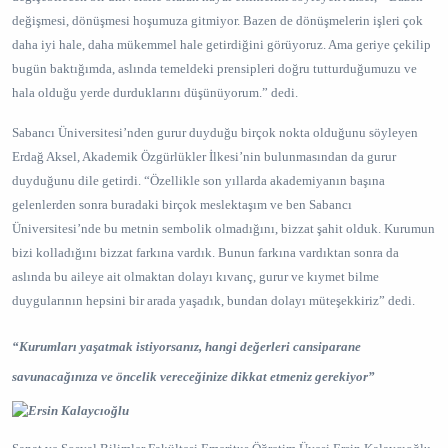
değişmesi, dönüşmesi hoşumuza gitmiyor. Bazen de dönüşmelerin işleri çok
daha iyi hale, daha mükemmel hale getirdiğini görüyoruz. Ama geriye çekilip
bugün baktığımda, aslında temeldeki prensipleri doğru tutturduğumuzu ve
hala olduğu yerde durduklarını düşünüyorum.” dedi.
Sabancı Üniversitesi’nden gurur duyduğu birçok nokta olduğunu söyleyen
Erdağ Aksel, Akademik Özgürlükler İlkesi’nin bulunmasından da gurur
duyduğunu dile getirdi. “Özellikle son yıllarda akademiyanın başına
gelenlerden sonra buradaki birçok meslektaşım ve ben Sabancı
Üniversitesi’nde bu metnin sembolik olmadığını, bizzat şahit olduk. Kurumun
bizi kolladığını bizzat farkına vardık. Bunun farkına vardıktan sonra da
aslında bu aileye ait olmaktan dolayı kıvanç, gurur ve kıymet bilme
duygularının hepsini bir arada yaşadık, bundan dolayı müteşekkiriz” dedi.
“Kurumları yaşatmak istiyorsanız, hangi değerleri cansiparane
savunacağınıza ve öncelik vereceğinize dikkat etmeniz gerekiyor”