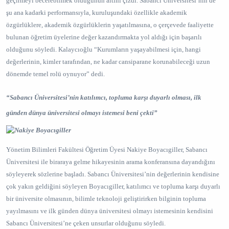
geçirmeyi becerebilmek olduğunun altını çizdi. Sabancı Üniversitesi’nin de
şu ana kadarki performansıyla, kuruluşundaki özellikle akademik
özgürlüklere, akademik özgürlüklerin yaşatılmasına, o çerçevede faaliyette
bulunan öğretim üyelerine değer kazandırmakta yol aldığı için başarılı
olduğunu söyledi. Kalaycıoğlu “Kurumların yaşayabilmesi için, hangi
değerlerinin, kimler tarafından, ne kadar cansiparane korunabileceği uzun
dönemde temel rolü oynuyor” dedi.
“Sabancı Üniversitesi’nin katılımcı, topluma karşı duyarlı olması, ilk
günden dünya üniversitesi olmayı istemesi beni çekti”
Yönetim Bilimleri Fakültesi Öğretim Üyesi Nakiye Boyacıgiller, Sabancı
Üniversitesi ile biraraya gelme hikayesinin arama konferansına dayandığını
söyleyerek sözlerine başladı. Sabancı Üniversitesi’nin değerlerinin kendisine
çok yakın geldiğini söyleyen Boyacıgiller, katılımcı ve topluma karşı duyarlı
bir üniversite olmasının, bilimle teknoloji geliştirirken bilginin topluma
yayılmasını ve ilk günden dünya üniversitesi olmayı istemesinin kendisini
Sabancı Üniversitesi’ne çeken unsurlar olduğunu söyledi.