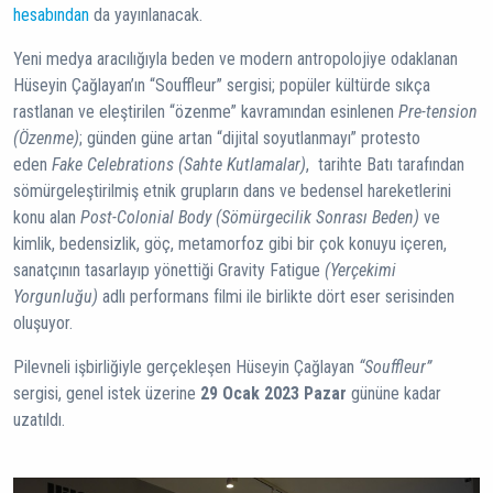
hesabından
da yayınlanacak.
Yeni medya aracılığıyla beden ve modern antropolojiye odaklanan
Hüseyin Çağlayan’ın “Souffleur” sergisi; popüler kültürde sıkça
rastlanan ve eleştirilen “özenme” kavramından esinlenen
Pre-tension
(Özenme)
; günden güne artan “dijital soyutlanmayı” protesto
eden
Fake Celebrations (Sahte Kutlamalar)
, tarihte Batı tarafından
sömürgeleştirilmiş etnik grupların dans ve bedensel hareketlerini
konu alan
Post-Colonial Body (Sömürgecilik Sonrası Beden)
ve
kimlik, bedensizlik, göç, metamorfoz gibi bir çok konuyu içeren,
sanatçının tasarlayıp yönettiği Gravity Fatigue
(Yerçekimi
Yorgunluğu)
adlı performans filmi ile birlikte dört eser serisinden
oluşuyor.
Pilevneli işbirliğiyle gerçekleşen Hüseyin Çağlayan
“Souffleur”
sergisi, genel istek üzerine
29 Ocak 2023 Pazar
gününe kadar
uzatıldı.