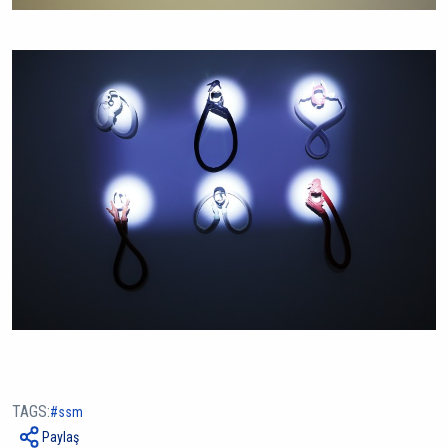
TAGS:
ssm
Paylaş