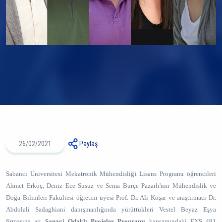
26/02/2021
Paylaş
Sabancı Üniversitesi Mekatronik Mühendisliği Lisans Programı öğrencileri
Ahmet Erkoç, Deniz Ece Susuz ve Sema Burçe Pazarlı'nın Mühendislik ve
Doğa Bilimleri Fakültesi öğretim üyesi Prof. Dr. Ali Koşar ve araştırmacı Dr.
Abdolali Sadaghiani danışmanlığında yürüttükleri Vestel Beyaz Eşya
firmasına ait
Sanayi Odaklı Projeler Programı
kapsamındaki ENS 491