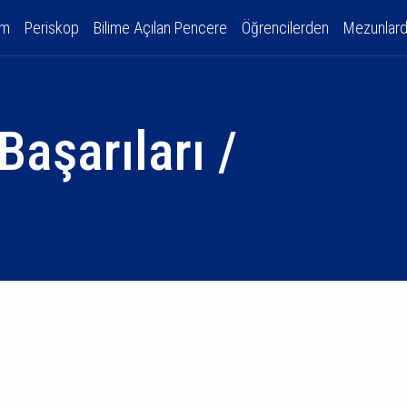
am
Periskop
Bilime Açılan Pencere
Öğrencilerden
Mezunlar
aşarıları /