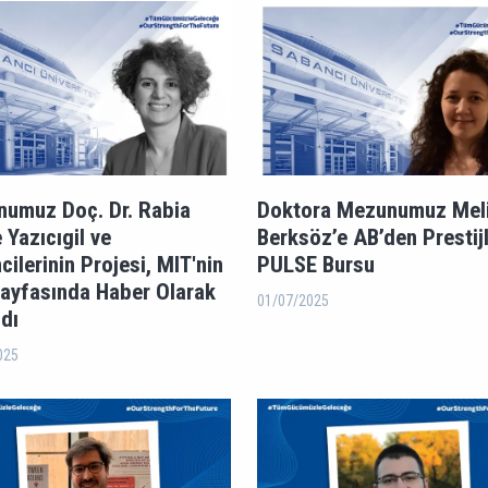
umuz Doç. Dr. Rabia
Doktora Mezunumuz Mel
 Yazıcıgil ve
Berksöz’e AB’den Prestijl
cilerinin Projesi, MIT'nin
PULSE Bursu
ayfasında Haber Olarak
01/07/2025
ldı
025