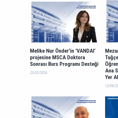
Melike Nur Önder’in ‘VANDAI’
Mezun
projesine MSCA Doktora
Tuğçe
Sonrası Burs Programı Desteği
Öğren
Ana S
23/02/2026
Yer A
12/08/2