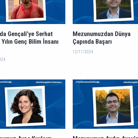
rda Gençali’ye Serhat
Mezunumuzdan Dünya
 Yılın Genç Bilim İnsanı
Çapında Başarı
12/11/2024
024