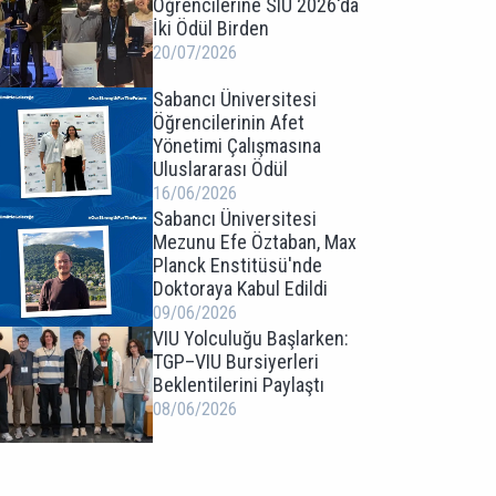
Öğrencilerine SIU 2026'da
İki Ödül Birden
20/07/2026
Sabancı Üniversitesi
Öğrencilerinin Afet
Yönetimi Çalışmasına
Uluslararası Ödül
16/06/2026
Sabancı Üniversitesi
Mezunu Efe Öztaban, Max
Planck Enstitüsü'nde
Doktoraya Kabul Edildi
09/06/2026
VIU Yolculuğu Başlarken:
TGP–VIU Bursiyerleri
Beklentilerini Paylaştı
08/06/2026