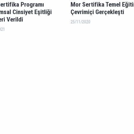
ertifika Programı
Mor Sertifika Temel Eğit
msal Cinsiyet Eşitliği
Çevrimiçi Gerçekleşti
ri Verildi
25/11/2020
021