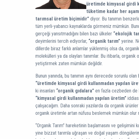
üretimde kimyasal girdi
tüketime kadar her aşama
tarımsal üretim biçimidir”
diyor. Bu tanımın benzerler
tüm yerli-yabancı kaynaklarda görmeniz mümkün. Bunu
gerçeği yansıtmadığını bilen bazı ülkeler
“ekolojik ta
deyimlerini tercih ediyorlar,
“organik tarım”
yerine. N
dillerde biraz farklı anlamlar yüklenmiş olsa da, organi
molekülleri ya da olayları tanımlar. Bu itibarla, organik
yetiştirmek zaten mümkün değildir.
Bunun yanında, bu tanımın aynı derecede sorunlu olan b
“üretimde kimyasal girdi kullanmadan yapılan üret
ki insanları
“organik gıdalara”
en fazla cezbeden de bu
“kimyasal girdi kullanmadan yapılan üretim”
iddias
çalışacağım. Daha sonraki yazılarda da organik ürünler
organik üretimle artan nüfusu beslemek mümkün olur m
“Organik Tarım” hareketinin başlamasını ve gelişimini
yine bizzat tarımla uğraşan ve doğal yaşam döngülerini