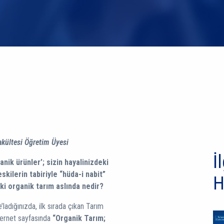
akültesi Öğretim Üyesi
İl
anik ürünler’; sizin hayalinizdeki
eskilerin tabiriyle “hüda-i nabit”
H
eki organik tarım aslında nedir?
ladığınızda, ilk sırada çıkan Tarım
nternet sayfasında
“Organik Tarım;