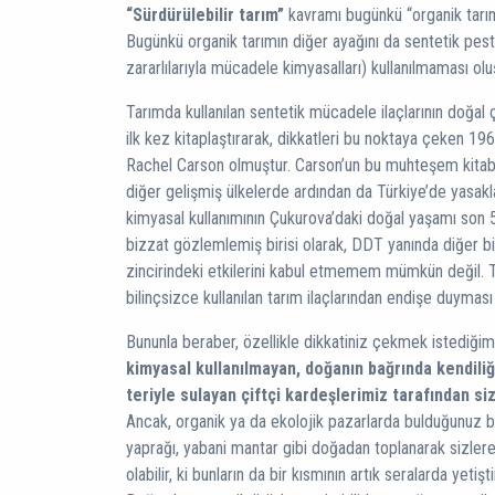
“Sürdürülebilir tarım”
kavramı bugünkü “organik tarım
Bugünkü organik tarımın diğer ayağını da sentetik pestis
zararlılarıyla mücadele kimyasalları) kullanılmaması ol
Tarımda kullanılan sentetik mücadele ilaçlarının doğal 
ilk kez kitaplaştırarak, dikkatleri bu noktaya çeken 196
Rachel Carson olmuştur. Carson’un bu muhteşem kit
diğer gelişmiş ülkelerde ardından da Türkiye’de yasakla
kimyasal kullanımının Çukurova’daki doğal yaşamı son 50
bizzat gözlemlemiş birisi olarak, DDT yanında diğer b
zincirindeki etkilerini kabul etmemem mümkün değil. T
bilinçsizce kullanılan tarım ilaçlarından endişe duymas
Bununla beraber, özellikle dikkatiniz çekmek istediği
kimyasal kullanılmayan, doğanın bağrında kendiliğ
teriyle sulayan çiftçi kardeşlerimiz tarafından sizl
Ancak, organik ya da ekolojik pazarlarda bulduğunuz bi
yaprağı, yabani mantar gibi doğadan toplanarak sizlere
olabilir, ki bunların da bir kısmının artık seralarda yeti