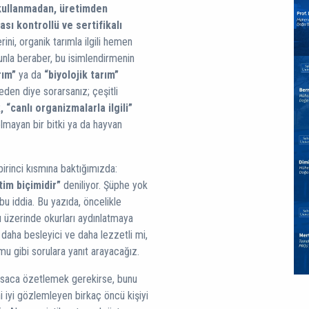
 kullanmadan, üretimden
sı kontrollü ve sertifikalı
ini, organik tarımla ilgili hemen
nla beraber, bu isimlendirmenin
rım”
ya da
“biyolojik tarım”
eden diye sorarsanız; çeşitli
k
, “canlı organizmalarla ilgili”
 olmayan bir bitki ya da hayvan
irinci kısmına baktığımızda:
im biçimidir”
deniliyor. Şüphe yok
 iddia. Bu yazıda, öncelikle
ı üzerinde okurları aydınlatmaya
 daha besleyici ve daha lezzetli mi,
u gibi sorulara yanıt arayacağız.
 kısaca özetlemek gerekirse, bunu
 iyi gözlemleyen birkaç öncü kişiyi