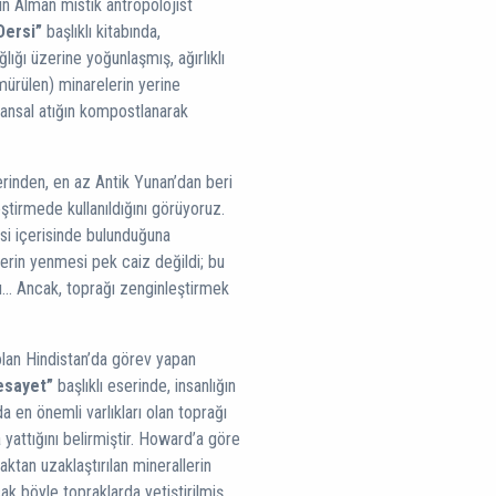
in Alman mistik antropolojist
Dersi”
başlıklı kitabında,
lığı üzerine yoğunlaşmış, ağırlıklı
ömürülen) minarelerin yerine
yvansal atığın kompostlanarak
erinden, en az Antik Yunan’dan beri
eştirmede kullanıldığını görüyoruz.
esi içerisinde bulunduğuna
lerin yenmesi pek caiz değildi; bu
... Ancak, toprağı zenginleştirmek
 olan Hindistan’da görev yapan
esayet”
başlıklı eserinde, insanlığın
nda en önemli varlıkları olan toprağı
 yattığını belirmiştir. Howard’a göre
raktan uzaklaştırılan minerallerin
ak böyle topraklarda yetiştirilmiş