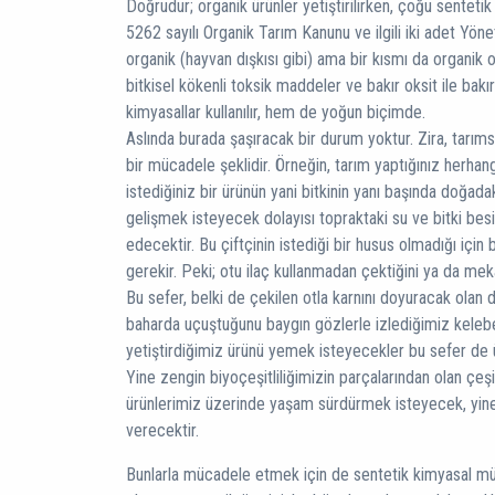
Doğrudur; organik ürünler yetiştirilirken, çoğu senteti
5262 sayılı Organik Tarım Kanunu ve ilgili iki adet Yöne
organik (hayvan dışkısı gibi) ama bir kısmı da organik 
bitkisel kökenli toksik maddeler ve bakır oksit ile bakı
kimyasallar kullanılır, hem de yoğun biçimde.
Aslında burada şaşıracak bir durum yoktur. Zira, tarıms
bir mücadele şeklidir. Örneğin, tarım yaptığınız herhang
istediğiniz bir ürünün yani bitkinin yanı başında doğadak
gelişmek isteyecek dolayısı topraktaki su ve bitki be
edecektir. Bu çiftçinin istediği bir husus olmadığı için 
gerekir. Peki; otu ilaç kullanmadan çektiğini ya da mek
Bu sefer, belki de çekilen otla karnını doyuracak olan 
baharda uçuştuğunu baygın gözlerle izlediğimiz kelebekl
yetiştirdiğimiz ürünü yemek isteyecekler bu sefer de
Yine zengin biyoçeşitliliğimizin parçalarından olan çeşi
ürünlerimiz üzerinde yaşam sürdürmek isteyecek, yin
verecektir.
Bunlarla mücadele etmek için de sentetik kimyasal mü