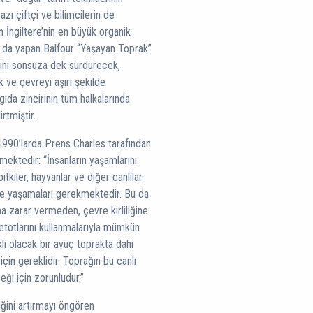
zı çiftçi ve bilimcilerin de
n İngiltere’nin en büyük organik
ını da yapan Balfour “Yaşayan Toprak”
liğini sonsuza dek sürdürecek,
 ve çevreyi aşırı şekilde
gıda zincirinin tüm halkalarında
rtmiştir.
1990’larda Prens Charles tarafından
ektedir: “İnsanların yaşamlarını
tkiler, hayvanlar ve diğer canlılar
e yaşamaları gerekmektedir. Bu da
 zarar vermeden, çevre kirliliğine
totlarını kullanmalarıyla mümkün
kli olacak bir avuç toprakta dahi
için gereklidir. Toprağın bu canlı
ği için zorunludur.”
iğini artırmayı öngören