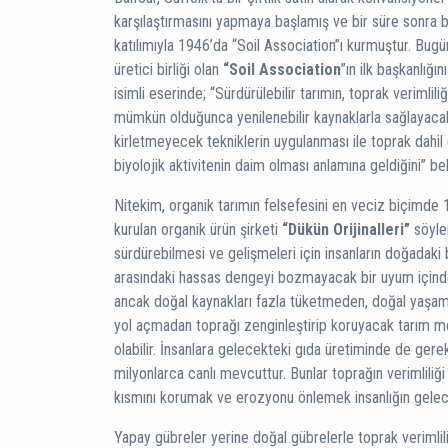
karşılaştırmasını yapmaya başlamış ve bir süre sonra ba
katılımıyla 1946’da “Soil Association”ı kurmuştur. Bugü
üretici birliği olan
“Soil Association
”ın ilk başkanlığ
isimli eserinde; “Sürdürülebilir tarımın, toprak verimli
mümkün olduğunca yenilenebilir kaynaklarla sağlayacak
kirletmeyecek tekniklerin uygulanması ile toprak dahil 
biyolojik aktivitenin daim olması anlamına geldiğini” beli
Nitekim, organik tarımın felsefesini en veciz biçimde 
kurulan organik ürün şirketi
“Dükün Orijinalleri”
söylem
sürdürebilmesi ve gelişmeleri için insanların doğadaki bi
arasındaki hassas dengeyi bozmayacak bir uyum içind
ancak doğal kaynakları fazla tüketmeden, doğal yaşama
yol açmadan toprağı zenginleştirip koruyacak tarım me
olabilir. İnsanlara gelecekteki gıda üretiminde de gere
milyonlarca canlı mevcuttur. Bunlar toprağın verimliliği 
kısmını korumak ve erozyonu önlemek insanlığın gelece
Yapay gübreler yerine doğal gübrelerle toprak verimlil