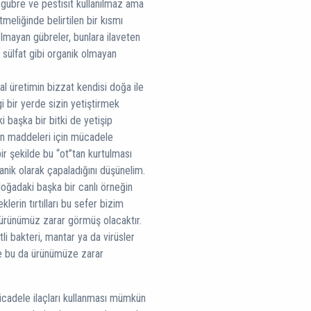
k gübre ve pestisit kullanılmaz ama
tmeliğinde belirtilen bir kısmı
olmayan gübreler, bunlara ilaveten
r sülfat gibi organik olmayan
al üretimin bizzat kendisi doğa ile
i bir yerde sizin yetiştirmek
i başka bir bitki de yetişip
sin maddeleri için mücadele
bir şekilde bu “ot”tan kurtulması
anik olarak çapaladığını düşünelim.
doğadaki başka bir canlı örneğin
erin tırtılları bu sefer bizim
 ürünümüz zarar görmüş olacaktır.
tli bakteri, mantar ya da virüsler
e bu da ürünümüze zarar
cadele ilaçları kullanması mümkün