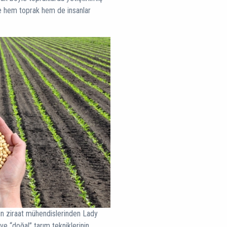
alde hem toprak hem de insanlar
adın ziraat mühendislerinden Lady
 ve “doğal” tarım tekniklerinin