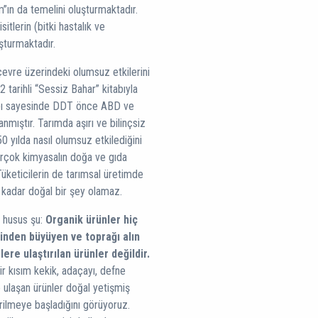
”ın da temelini oluşturmaktadır.
itlerin (bitki hastalık ve
uşturmaktadır.
çevre üzerindeki olumsuz etkilerini
2 tarihli “Sessiz Bahar” kitabıyla
abı sayesinde DDT önce ABD ve
nmıştır. Tarımda aşırı ve bilinçsiz
 yılda nasıl olumsuz etkilediğini
irçok kimyasalın doğa ve gıda
üketicilerin de tarımsal üretimde
ı kadar doğal bir şey olamaz.
m husus şu:
Organik ürünler hiç
inden büyüyen ve toprağı alın
ere ulaştırılan ürünler değildir.
r kısım kekik, adaçayı, defne
 ulaşan ürünler doğal yetişmiş
ştirilmeye başladığını görüyoruz.