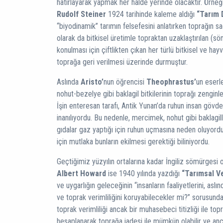
hatırlayarak yapmak her halde yerinde olacaktır. Örneğ
Rudolf Steiner
1924 tarihinde kaleme aldığı
“Tarım 
“biyodinamik” tarımın felsefesini anlatırken toprağın sağ
olarak da bitkisel üretimle topraktan uzaklaştırılan (s
konulması için çiftlikten çıkan her türlü bitkisel ve ha
toprağa geri verilmesi üzerinde durmuştur.
Aslında
Aristo’
nun öğrencisi
Theophrastus’
un eserl
nohut-bezelye gibi baklagil bitkilerinin toprağı zenginl
İşin enteresan tarafı, Antik Yunan’da ruhun insan gövd
inanılıyordu. Bu nedenle, mercimek, nohut gibi baklagil
gıdalar gaz yaptığı için ruhun uçmasına neden oluyordu
için mutlaka bunların ekilmesi gerektiği biliniyordu.
Geçtiğimiz yüzyılın ortalarına kadar İngiliz sömürgesi
Albert Howard
ise 1940 yılında yazdığı
“Tarımsal V
ve uygarlığın geleceğinin “insanların faaliyetlerini, aslı
ve toprak verimliliğini koruyabilecekler mi?” sorusunda
toprak verimliliği ancak bir muhasebeci titizliği ile top
hesaplanarak toprağa iadesi ile mümkün olabilir ve anc