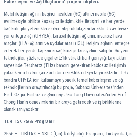
Haberleşme ve Ağ Oluşturma’ projesi bilgileri:
Mobil iletişim ağının beşinci nesilden (5G) altıncı nesile (6G)
evrilmesiyle birlikte kapsayıcı iletişim, kitle iletişimi ve her yerde
bağlantı gibi yeteneklere olan talep oldukça artacaktır. Uzay-hava-
yer entegre ağı (UHYEA), karasal iletişim ağlarını, insansız hava
araçları (İHA) ağlarını ve uydular arası (ISL) iletişim ağlarını entegre
ederek her yerde kapsama sağlama potansiyeline sahiptir. Bu yeni
teknolojiler, yüzlerce gigahertz'lik sürekli bant genişliği kaynakları
sayesinde Terahertz (THz) bandını gerektiren kablosuz iletişimin
yüksek veri hızları için zorlu bir gereklilik ortaya koymaktadır. THz
bandını UHYEA için kullanmaya yönelik temel haberleşme ve ağ
teknolojilerinin araştırılacağı bu proje, Sabancı Üniversitesi'nden
Prof. Özgür Gürbüz ve Şanghay Jiao Tong Üniversitesi'nden Prof.
Chong Han'ın deneyimlerini bir araya getirecek ve iş birliklerine
olanak tanıyacaktır.
TÜBİTAK 2566 Programı:
2566 – TÜBİTAK – NSFC (Çin) İkili İşbirliği Programı; Türkiye ile Çin