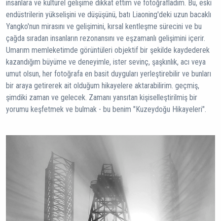
insanlara ve kültürel gelişime dikkat ettim ve fotoğrafladım. Bu, eski
endüstrilerin yükselişini ve düşüşünü, batı Liaoning'deki uzun bacaklı
Yangko'nun mirasını ve gelişimini, kırsal kentleşme sürecini ve bu
çağda sıradan insanların rezonansını ve eşzamanlı gelişimini içerir.
Umarım memleketimde görüntüleri objektif bir şekilde kaydederek
kazandığım büyüme ve deneyimle, ister sevinç, şaşkınlık, acı veya
umut olsun, her fotoğrafa en basit duyguları yerleştirebilir ve bunları
bir araya getirerek ait olduğum hikayelere aktarabilirim. geçmiş,
şimdiki zaman ve gelecek. Zamanı yansıtan kişiselleştirilmiş bir
yorumu keşfetmek ve bulmak - bu benim "Kuzeydoğu Hikayeleri".