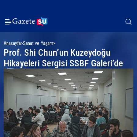
Anasayfa
Sanat ve Yaşam
Prof. Shi Chun’un Kuzeydoğu
Hikayeleri Sergisi SSBF Galeri’de