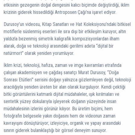
etkisinin gezegenin doğal dengesini kalıcı biçimde değiştirdiği, iklim
krizinin giderek hissedildiği Antroposen Çağı’na işaret ediyor.
Durusoy’un videosu, Kitap Sanatları ve Hat Koleksiyonu’ndaki bitkisel
motiflerle süslenmiş eserleri ile sıra dışı bir etkileşim kuruyor, altın
yaldızla bezenmiş simetrik kaligrafik kompozisyonlardan ilham
alarak, doğa ve teknoloji arasındaki gerilimi adeta “dijital bir
natürmort” olarak yeniden yorumluyor.
İklim krizi, teknoloji, hafıza, zaman ve imge kavramları etrafında
çalışan akademisyen ve çağdaş sanatçı Murat Durusoy, “Doğa
Sonrası Etütleri” serisini doğayı yalnızca gözlemleyen değil, teknoloji
aracılığıyla yeniden üreten bir alan olarak kurguluyor. Kendi çektiği
bitki görüntülerini katmanlı dijital müdahaleler, ışık kırılmaları ve
sentetik yüzey dokularıyla işleyerek doğanın yüzeyinde insan
müdahalesinin izlerini görünür kılıyor. Bu üretim biçimi, hem
fotoğrafın belgesele yakın doğasını hem de videonun zaman
kavrayışını dönüştürüyor; izleyiciye, organik ve yapay arasındaki
sınırın giderek bulanıklaştığı bir görsel deneyim sunuyor.