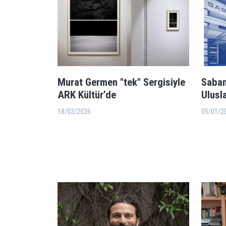
Murat Germen "tek" Sergisiyle
Saban
ARK Kültür’de
Ulusla
18/02/2026
05/01/2