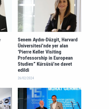
e
Senem Aydın-Düzgit, Harvard
Üniversitesi’nde yer alan
‘Pierre Keller Visiting
Professorship in European
Studies” Kürsüsü’ne davet
edildi
26/02/2024