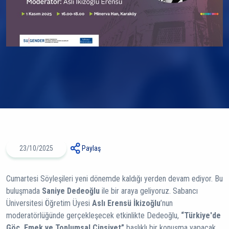
23/10/2025
Paylaş
Cumartesi Söyleşileri yeni dönemde kaldığı yerden devam ediyor. Bu
buluşmada
Saniye Dedeoğlu
ile bir araya geliyoruz. Sabancı
Üniversitesi Öğretim Üyesi
Aslı Erensü İkizoğlu
’nun
moderatörlüğünde gerçekleşecek etkinlikte Dedeoğlu,
“Türkiye'de
Göç, Emek ve Toplumsal Cinsiyet”
başlıklı bir konuşma yapacak.