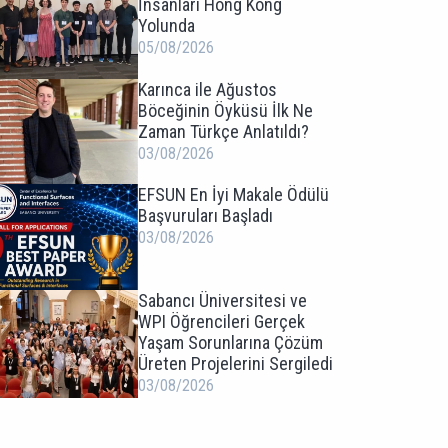
İnsanları Hong Kong
Yolunda
05/08/2026
Karınca ile Ağustos
Böceğinin Öyküsü İlk Ne
Zaman Türkçe Anlatıldı?
03/08/2026
EFSUN En İyi Makale Ödülü
Başvuruları Başladı
03/08/2026
Sabancı Üniversitesi ve
WPI Öğrencileri Gerçek
Yaşam Sorunlarına Çözüm
Üreten Projelerini Sergiledi
03/08/2026