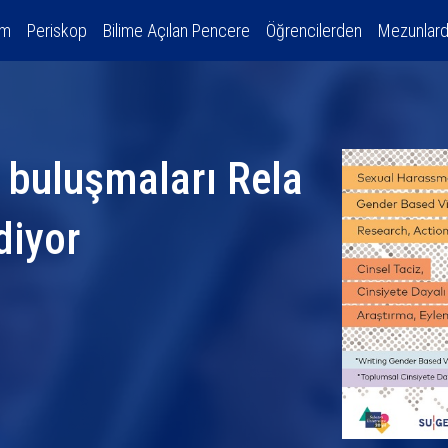
am
Periskop
Bilime Açılan Pencere
Öğrencilerden
Mezunlar
 buluşmaları Rela
diyor