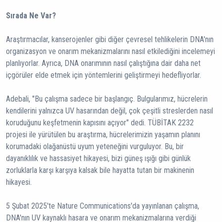
Sırada Ne Var?
Araştırmacılar, kanserojenler gibi diğer çevresel tehlikelerin DNA'nın
organizasyon ve onarım mekanizmalarını nasıl etkilediğini incelemeyi
planlıyorlar. Ayrıca, DNA onarımının nasıl çalıştığına dair daha net
içgörüler elde etmek için yöntemlerini geliştirmeyi hedefliyorlar.
Adebali, "Bu çalışma sadece bir başlangıç. Bulgularımız, hücrelerin
kendilerini yalnızca UV hasarından değil, çok çeşitli streslerden nasıl
koruduğunu keşfetmenin kapısını açıyor" dedi. TÜBİTAK 2232
projesi ile yürütülen bu araştırma, hücrelerimizin yaşamın planını
korumadaki olağanüstü uyum yeteneğini vurguluyor. Bu, bir
dayanıklılık ve hassasiyet hikayesi, bizi güneş ışığı gibi günlük
zorluklarla karşı karşıya kalsak bile hayatta tutan bir makinenin
hikayesi.
5 Şubat 2025'te Nature Communications'da yayınlanan çalışma,
DNA'nın UV kaynaklı hasara ve onarım mekanizmalarına verdiği