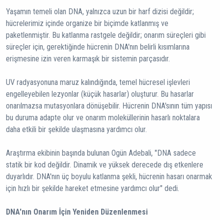
Yaşamın temeli olan DNA, yalnızca uzun bir harf dizisi değildir;
hücrelerimiz içinde organize bir biçimde katlanmış ve
paketlenmiştir. Bu katlanma rastgele değildir; onarım süreçleri gibi
süreçler için, gerektiğinde hücrenin DNA'nın belirli kısımlarına
erişmesine izin veren karmaşık bir sistemin parçasıdır.
UV radyasyonuna maruz kalındığında, temel hücresel işlevleri
engelleyebilen lezyonlar (küçük hasarlar) oluşturur. Bu hasarlar
onarılmazsa mutasyonlara dönüşebilir. Hücrenin DNA'sının tüm yapısı
bu duruma adapte olur ve onarım moleküllerinin hasarlı noktalara
daha etkili bir şekilde ulaşmasına yardımcı olur.
Araştırma ekibinin başında bulunan Ogün Adebali, "DNA sadece
statik bir kod değildir. Dinamik ve yüksek derecede dış etkenlere
duyarlıdır. DNA'nın üç boyulu katlanma şekli, hücrenin hasarı onarmak
için hızlı bir şekilde hareket etmesine yardımcı olur" dedi.
DNA'nın Onarım İçin Yeniden Düzenlenmesi