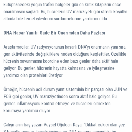
kütüphanedeki yoğun trafikli bölgeler gibi en kritik kitapların önce
onarılmasını sağladı. Bu, hücrelerin UV maruziyeti gibi stresli koşullar
altında bile temel işlevlerini sürdürmelerine yardımcı oldu.
DNA Hasar Yanıtı: Sade Bir Onarımdan Daha Fazlası
Araştırmacılar, UV radyasyonunun hasarlı DNA'yı onarmanın yanı sıra,
gen aktivitesinde değişikliklere neden olduğunu keşfettiler. Özellikle
hücrenin savunmasını koordine eden bazı genler daha aktif hale
geliyor. Bu genler, hücrenin hayatta kalmasına ve iyileşmesine
yardımcı olan proteinleri üretiyor.
Örneğin, hücrenin acil durum yanıt sisteminin bir parçası olan JUN ve
FOS gibi genler, UV maruziyetinden sonra aktif hale geliyor. Bu
genler, inflamasyonu kontrol etmeye ve hücreleri ölmekten
korumaya yardımcı oluyor.
Çalışmanın baş yazarı Veysel Oğulcan Kaya, "Dikkat çekici olan şey,
3 boyutlu genom, transkripsiyon ve DNA onarımı arasındaki bu