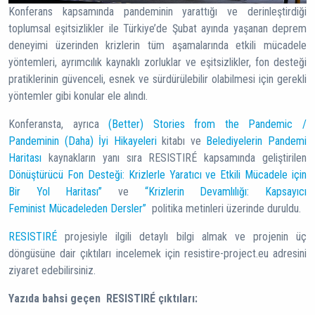
Konferans kapsamında pandeminin yarattığı ve derinleştirdiği
toplumsal eşitsizlikler ile Türkiye’de Şubat ayında yaşanan deprem
deneyimi üzerinden krizlerin tüm aşamalarında etkili mücadele
yöntemleri, ayrımcılık kaynaklı zorluklar ve eşitsizlikler, fon desteği
pratiklerinin güvenceli, esnek ve sürdürülebilir olabilmesi için gerekli
yöntemler gibi konular ele alındı.
Konferansta, ayrıca
(Better) Stories from the Pandemic /
Pandeminin (Daha) İyi Hikayeleri
kitabı ve
Belediyelerin Pandemi
Haritası
kaynakların yanı sıra RESISTIRÉ kapsamında geliştirilen
Dönüştürücü Fon Desteği: Krizlerle Yaratıcı ve Etkili Mücadele için
Bir Yol Haritası”
ve
“Krizlerin Devamlılığı: Kapsayıcı
Feminist Mücadeleden Dersler”
politika metinleri üzerinde duruldu.
RESISTIRÉ
projesiyle ilgili detaylı bilgi almak ve projenin üç
döngüsüne dair çıktıları incelemek için resistire-project.eu adresini
ziyaret edebilirsiniz.
Yazıda bahsi geçen RESISTIRÉ çıktıları: