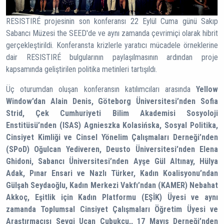
RESISTIRÉ projesinin son konferansı 22 Eylül Cuma günü Sakıp
Sabancı Müzesi the SEED'de ve aynı zamanda çevrimiçi olarak hibrit
gerçekleştirildi. Konferansta krizlerle yaratıcı mücadele örneklerine
dair RESISTIRÉ bulgularının paylaşılmasının ardından proje
kapsamında geliştirilen politika metinleri tartışıldı.
Üç oturumdan oluşan konferansın katılımcıları arasında
Yellow
Window’dan Alain Denis, Göteborg Üniversitesi’nden Sofia
Strid, Çek Cumhuriyeti Bilim Akademisi Sosyoloji
Enstitüsü’nden (ISAS) Agnieszka Kolasińska, Sosyal Politika,
Cinsiyet Kimliği ve Cinsel Yönelim Çalışmaları Derneği’nden
(SPoD) Oğulcan Yediveren, Deusto Üniversitesi’nden Elena
Ghidoni, Sabancı Üniversitesi’nden Ayşe Gül Altınay, Hülya
Adak, Pınar Ensari ve Nazlı Türker, Kadın Koalisyonu’ndan
Gülşah Seydaoğlu, Kadın Merkezi Vakfı’ndan (KAMER) Nebahat
Akkoç, Eşitlik için Kadın Platformu (EŞİK) Üyesi ve aynı
zamanda Toplumsal Cinsiyet Çalışmaları Öğretim Üyesi ve
Araştırmacısı Sevgi Uçan Çubukçu,, 17 Mayıs Derneği’nden