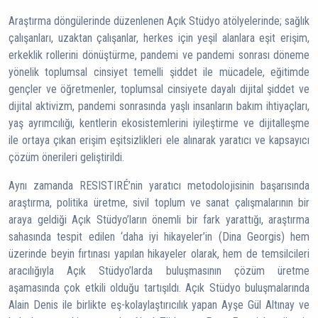
Araştırma döngülerinde düzenlenen Açık Stüdyo atölyelerinde; sağlık
çalışanları, uzaktan çalışanlar, herkes için yeşil alanlara eşit erişim,
erkeklik rollerini dönüştürme, pandemi ve pandemi sonrası döneme
yönelik toplumsal cinsiyet temelli şiddet ile mücadele, eğitimde
gençler ve öğretmenler, toplumsal cinsiyete dayalı dijital şiddet ve
dijital aktivizm, pandemi sonrasında yaşlı insanların bakım ihtiyaçları,
yaş ayrımcılığı, kentlerin ekosistemlerini iyileştirme ve dijitalleşme
ile ortaya çıkan erişim eşitsizlikleri ele alınarak yaratıcı ve kapsayıcı
çözüm önerileri geliştirildi.
Aynı zamanda RESISTIRÉ’nin yaratıcı metodolojisinin başarısında
araştırma, politika üretme, sivil toplum ve sanat çalışmalarının bir
araya geldiği Açık Stüdyo’ların önemli bir fark yarattığı, araştırma
sahasında tespit edilen ‘daha iyi hikayeler’in (Dina Georgis) hem
üzerinde beyin fırtınası yapılan hikayeler olarak, hem de temsilcileri
aracılığıyla Açık Stüdyo’larda buluşmasının çözüm üretme
aşamasında çok etkili olduğu tartışıldı. Açık Stüdyo buluşmalarında
Alain Denis ile birlikte eş-kolaylaştırıcılık yapan Ayşe Gül Altınay ve