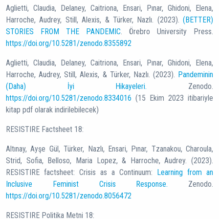
Aglietti, Claudia, Delaney, Caitriona, Ensari, Pınar, Ghidoni, Elena,
Harroche, Audrey, Still, Alexis, & Türker, Nazlı. (2023).
(BETTER)
STORIES FROM THE PANDEMIC
. Örebro University Press.
https://doi.org/10.5281/zenodo.8355892
Aglietti, Claudia, Delaney, Caitriona, Ensari, Pınar, Ghidoni, Elena,
Harroche, Audrey, Still, Alexis, & Türker, Nazlı. (2023).
Pandeminin
(Daha) İyi Hikayeleri.
Zenodo.
https://doi.org/10.5281/zenodo.8334016
(15 Ekim 2023 itibariyle
kitap pdf olarak indirilebilecek)
RESISTIRE Factsheet 18:
Altınay, Ayşe Gül, Türker, Nazlı, Ensari, Pınar, Tzanakou, Charoula,
Strid, Sofia, Belloso, Maria Lopez, & Harroche, Audrey. (2023).
RESISTIRE factsheet: Crisis as a Continuum:
Learning from an
Inclusive Feminist Crisis Response.
Zenodo.
https://doi.org/10.5281/zenodo.8056472
RESISTIRE Politika Metni 18: