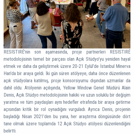
RESISTIRÉ’nin son aşamasında, proje partnerleri RESISTIRÉ
metodolojisinin temel bir parçası olan Açık Stüdyo’yu yeniden hayal
etmek ve daha da geliştirmek üzere 20-21 Eylül’de İstanbul Minerva
Han’da bir araya geldi. İki gün süren atölyeye, daha önce düzenlenen
açık stüdyolara katılmış, proje konsorsiyumu dışından uzmanlar da
dahil oldu. Atölyenin açılışında, Yellow Window Genel Müdürü Alain
Denis, Açık Stüdyo metodolojisinin hakiki ve uzun soluklu bir değişim
yaratma ve tüm paydaşları aynı hedefler etrafında bir araya getirme
açısından kritik bir rol oynadığını vurguladı. Ayrıca Denis, projenin
başladığı Nisan 2021’den bu yana, her araştırma döngüsünde dört
tane olmak üzere toplamda 12 Açık Stüdyo atölyesi düzenlendiğini
belirtti.