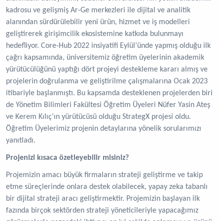
kadrosu ve gelişmiş Ar-Ge merkezleri ile dijital ve analitik
alanından sürdürülebilir yeni ürün, hizmet ve iş modelleri
geliştirerek girişimcilik ekosistemine katkıda bulunmayı
hedefliyor. Core-Hub 2022 insiyatifi Eylül’ünde yapmış olduğu ilk
çağrı kapsamında, üniversitemiz öğretim üyelerinin akademik
yürütücülüğünü yaptığı dört projeyi destekleme kararı almış ve
projelerin doğrulanma ve geliştirilme çalışmalarına Ocak 2023
itibariyle başlanmıştı. Bu kapsamda desteklenen projelerden biri
de Yönetim Bilimleri Fakültesi Öğretim Üyeleri Nüfer Yasin Ateş
ve Kerem Kılıç’ın yürütücüsü olduğu StrategX projesi oldu.
Öğretim Üyelerimiz projenin detaylarına yönelik sorularımızı
yanıtladı.
Projenizi kısaca özetleyebilir misiniz?
Projemizin amacı büyük firmaların strateji geliştirme ve takip
etme süreçlerinde onlara destek olabilecek, yapay zeka tabanlı
bir dijital strateji aracı geliştirmektir. Projemizin başlayan ilk
fazında birçok sektörden strateji yöneticileriyle yapacağımız