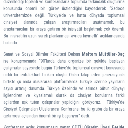
düzenlediği toplantı ve konferanslarla toplumda farkındalık oluşturma
konusunda önemli bir görev üstlendiğini kaydederek “Sadece
üniversitemizde değil, Türkiye’de ve hatta dünyada toplumsal
cinsiyet alanında çalışan araştırmacıları unutmamak, bu
araştırmacıları bir araya getiren bir inisiyatif başlatmak çok önemli.
Bu inisiyatifin uzun süreli planlanması ayrıca kıymetli” açıklamasında
bulundu.
Sanat ve Sosyal Bilimler Fakültesi Dekanı
Meltem Müftüler-Baç
ise konuşmasında “90’larda daha organize bir şekilde başlayan
çalışmalar sayesinde bugün Türkiye’de toplumsal cinsiyet konusunda
ciddi bir entelektüel birikim oluştu. Onları takip eden jenerasyonla
birlikte şu anda uluslararası platformlarda Türkiye üzerine yayınların
sayısı artmış durumda. Türkiye özelinde ve aslında bütün dünyayı
ilgilendiren ve kıyaslamalı olarak da cinsiyet konularına farklı
açılardan ışık tutan çalışmalar yapıldığını görüyoruz. Türkiye’de
Cinsiyet Çalışmaları Uluslararası Konferansı bu iki grubu da bir araya
getirmesi açısından önemli bir işi başarıyor” dedi.
Konferansın açılış konuşmasını yapan ODTÜ Öğretim Üyesi
Feride