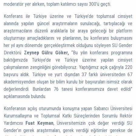
moderatör yer alırken, toplam katılımcı sayısı 300’ü geçti.
Konferans ile Türkiye üzerine ve Türkiye’de toplumsal cinsiyet
alanında yapılan güncel araştırmaların sunulacağı, tartışılacağı ve
araştırmacıların düzenli aralıklarla bir araya geleceği bir platform
oluşturmayı amaçladıklarını ve planlarının, bu konferans buluşmasını
her yıl aynı dönemde gerçekleştirmek olduğunu söyleyen SU Gender
Direktörü
Zeynep Gülru Göker,
“Bu yılın konferans programına
baktığımızda Türkiye’de ve Türkiye üzerine yapılan cinsiyet
çalışmalarının zenginliğini görebiliyoruz. Yaptığımız açık çağrıyla 220
başvuru aldık. Türkiye ve yurt dışından 37 farklı üniversiteden 67
akademisyenden oluşan bir bilim kurulu bir başvuruları isimsiz olarak
değerlendirdi. Bunlardan 76 tanesi konferansımıza davet edildi”
açıklamasında bulundu.
Konferansın açılış oturumunda konuşma yapan Sabancı Üniversitesi
Kurumsallaşma ve Toplumsal Katkı Süreçlerinden Sorumlu Rektör
Yardımcısı
Fuat Keyman
, Üniversitemizin çok değer verdiği SU
Gender’ın gerek araştırmaları, gerek verdiği eğitimler gerekse de