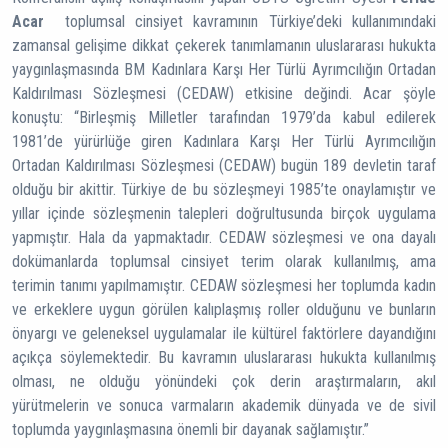
Acar
toplumsal cinsiyet kavramının Türkiye’deki kullanımındaki
zamansal gelişime dikkat çekerek tanımlamanın uluslararası hukukta
yaygınlaşmasında BM Kadınlara Karşı Her Türlü Ayrımcılığın Ortadan
Kaldırılması Sözleşmesi (CEDAW) etkisine değindi. Acar şöyle
konuştu: “Birleşmiş Milletler tarafından 1979’da kabul edilerek
1981’de yürürlüğe giren Kadınlara Karşı Her Türlü Ayrımcılığın
Ortadan Kaldırılması Sözleşmesi (CEDAW) bugün 189 devletin taraf
olduğu bir akittir. Türkiye de bu sözleşmeyi 1985’te onaylamıştır ve
yıllar içinde sözleşmenin talepleri doğrultusunda birçok uygulama
yapmıştır. Hala da yapmaktadır. CEDAW sözleşmesi ve ona dayalı
dokümanlarda toplumsal cinsiyet terim olarak kullanılmış, ama
terimin tanımı yapılmamıştır. CEDAW sözleşmesi her toplumda kadın
ve erkeklere uygun görülen kalıplaşmış roller olduğunu ve bunların
önyargı ve geleneksel uygulamalar ile kültürel faktörlere dayandığını
açıkça söylemektedir. Bu kavramın uluslararası hukukta kullanılmış
olması, ne olduğu yönündeki çok derin araştırmaların, akıl
yürütmelerin ve sonuca varmaların akademik dünyada ve de sivil
toplumda yaygınlaşmasına önemli bir dayanak sağlamıştır.”