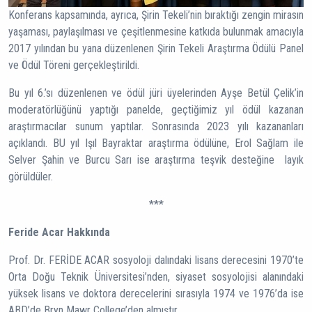
Konferans kapsamında, ayrıca, Şirin Tekeli’nin bıraktığı zengin mirasın
yaşaması, paylaşılması ve çeşitlenmesine katkıda bulunmak amacıyla
2017 yılından bu yana düzenlenen Şirin Tekeli Araştırma Ödülü Panel
ve Ödül Töreni gerçekleştirildi.
Bu yıl 6.’sı düzenlenen ve ödül jüri üyelerinden Ayşe Betül Çelik’in
moderatörlüğünü yaptığı panelde, geçtiğimiz yıl ödül kazanan
araştırmacılar sunum yaptılar. Sonrasında 2023 yılı kazananları
açıklandı. BU yıl Işıl Bayraktar araştırma ödülüne, Erol Sağlam ile
Selver Şahin ve Burcu Sarı ise araştırma teşvik desteğine layık
görüldüler.
***
Feride Acar Hakkında
Prof. Dr. FERİDE ACAR sosyoloji dalındaki lisans derecesini 1970’te
Orta Doğu Teknik Üniversitesi’nden, siyaset sosyolojisi alanındaki
yüksek lisans ve doktora derecelerini sırasıyla 1974 ve 1976’da ise
ABD’de Bryn Mawr College’den almıştır.