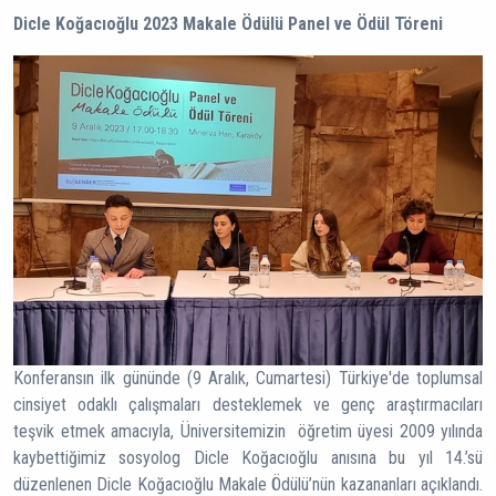
Dicle Koğacıoğlu 2023 Makale Ödülü Panel ve Ödül Töreni
Konferansın ilk gününde (9 Aralık, Cumartesi) Türkiye'de toplumsal
cinsiyet odaklı çalışmaları desteklemek ve genç araştırmacıları
teşvik etmek amacıyla, Üniversitemizin öğretim üyesi 2009 yılında
kaybettiğimiz sosyolog Dicle Koğacıoğlu anısına bu yıl 14.’sü
düzenlenen Dicle Koğacıoğlu Makale Ödülü’nün kazananları açıklandı.