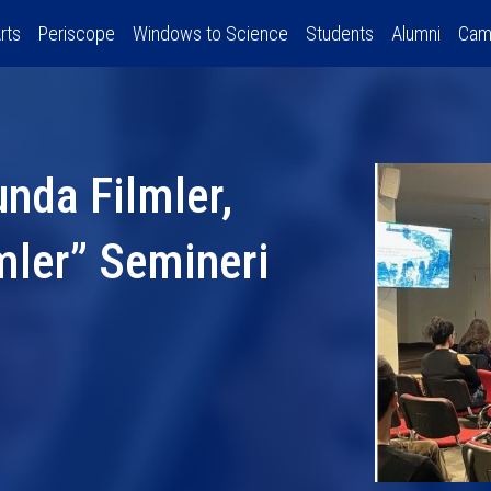
rts
Periscope
Windows to Science
Students
Alumni
Cam
unda Filmler,
mler” Semineri