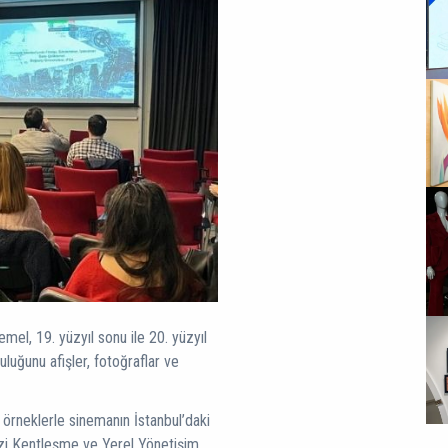
emel, 19. yüzyıl sonu ile 20. yüzyıl
luğunu afişler, fotoğraflar ve
 örneklerle sinemanın İstanbul’daki
kezi Kentleşme ve Yerel Yönetişim