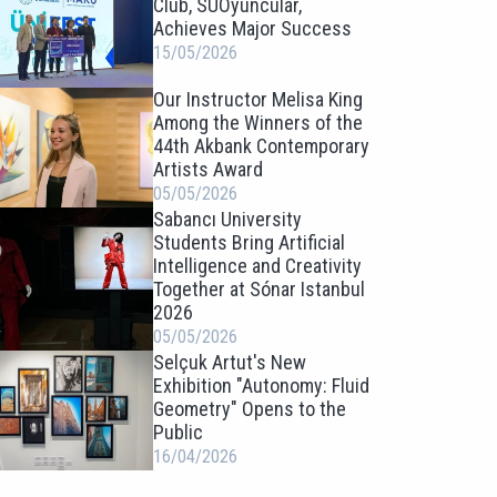
Club, SUOyuncular,
Achieves Major Success
15/05/2026
Our Instructor Melisa King
Among the Winners of the
44th Akbank Contemporary
Artists Award
05/05/2026
Sabancı University
Students Bring Artificial
Intelligence and Creativity
Together at Sónar Istanbul
2026
05/05/2026
Selçuk Artut's New
Exhibition "Autonomy: Fluid
Geometry" Opens to the
Public
16/04/2026