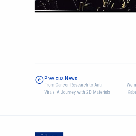
Previous News
From Cancer Research to Anti-
We m
Virals: A Journey with 2D Materials
Kaba