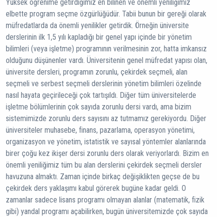
Yüksek öğrenime getirdiğimiz en bilinen ve önemli yeniliğimiz
elbette program seçme özgürlüğüdür. Tabii bunun bir gereği olarak
müfredatlarda da önemli yenilikler getirdik. Örneğin üniversite
derslerinin ilk 1,5 yılı kapladığı bir genel yapı içinde bir yönetim
bilimleri (veya işletme) programının verilmesinin zor, hatta imkansız
olduğunu düşünenler vardı. Üniversitenin genel müfredat yapısı olan,
üniversite dersleri, programın zorunlu, çekirdek seçmeli, alan
seçmeli ve serbest seçmeli derslerinin yönetim bilimleri özelinde
nasıl hayata geçirileceği çok tartışıldı. Diğer tüm üniversitelerde
işletme bölümlerinin çok sayıda zorunlu dersi vardı, ama bizim
sistemimizde zorunlu ders sayısını az tutmamız gerekiyordu. Diğer
üniversiteler muhasebe, finans, pazarlama, operasyon yönetimi,
organizasyon ve yönetim, istatistik ve sayısal yöntemler alanlarında
birer çoğu kez ikişer dersi zorunlu ders olarak veriyorlardı. Bizim en
önemli yeniliğimiz tüm bu alan derslerini çekirdek seçmeli dersler
havuzuna almaktı. Zaman içinde birkaç değişiklikten geçse de bu
çekirdek ders yaklaşımı kabul görerek bugüne kadar geldi. O
zamanlar sadece lisans programı olmayan alanlar (matematik, fizik
gibi) yandal programı açabilirken, bugün üniversitemizde çok sayıda