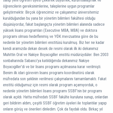
sahip yeni öğretim üyesi çekerek büyümek, kurumsallaşmak ve
öğrencilerin gereksinimlerine, taleplerine uygun programlar
geliştirmektir. Birçok öğrencimiz ve çalışanımız üniversitemiz
kurulduğundan bu yana bir yönetim bilimleri fakültesi olduğu
düşünüyordur, fakat başlangıçta yönetim bilimleri alanında sadece
yüksek lisans programları (Executive MBA, MBA) ve doktora
programı olması hedeflenmiş ve YÖK mevzuatına göre de bu
nedenle bir yönetim bilimleri enstitüsü kurulmuş. Biz her ne kadar
kendi aramızda dekan desek de resmi olarak ilk iki dekanımız
Muhittin Oral ve Nakiye Boyacıgiller enstitü müdürüydüler. Ben 2003
sonbaharında Sabancı’ya katıldığımda dekanımız Nakiye
Boyacıgiller’di ve bir lisans programı açılmasına karar verilmişti.
Benim ilk idari görevim lisans programı koordinatörü olarak
müfredata son şeklinin verilmesi çalışmalarını tamamlamaktı. Fakat
enstitü olduğumuz için resmi olarak program açamıyorduk, o
nedenle yönetim bilimleri lisans programı SSBF’nin bir programı
olarak açıldı. Hatta müfredatı SSBF fakülte kuruluna sunup, onlardan
geri bildirim aldım, çeşitli SSBF öğretim üyeleri ile toplantılar yapıp
onların görüş ve önerileri dinledim. Çok da faydalı oldu. Birkaç yıl