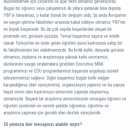
düzeltebilmek için cesaretli ve açık fikirli olmamız gerekiyordu.
Bugün bir öğrenci veya çalışanımızı ilk yıllara ışınlasak bina dışında
YBF’yi tanıyamaz, o kadar büyük bir değişim oldu. Şu anda Avrupa’nın
en saygın işletme fakülteleri arasında kabul ediliyor olmamız YBF’nin
en büyük başarısıdır. Bu da çok sayıda başarılardan oluşan bir
piramidin üst, görünen yüzüdür. Temel başarımız sayıca ve nitelik
olarak Türkiye’nin en önde gelen öğretim üyesi kadrosuna sahip bir-
iki fakültesinden biri olabilmemizdir. Bu kritik kütle, dünyada görünür
olmamızı, topluma ve araştırmaya yüksek katkı vermemizi,
uluslararası saygın sıralamalara girebilen Executive MBA
programımızı ve EDU programlarımızı başarıyla uygulayıp sürekli
iyileştirmemizi sağlıyor. Diğer başarımız bugün belki olağan
karşıladığımız idari süreçlerimiz, organizasyon yapımız ve bu yapıya
hayat veren idari kadromuzu üniversite çapında oluşturmuş
olmamızdır. Başarılı bir araştırma üniversitesinin omurgası öğrenci ve
öğretim üyelerinin en verimli şekilde öğrenme, öğretme ve
araştırma yapması için gerekli idari destek süreçleridir.
25 yılımıza dair mesajınızı alabilir miyiz?