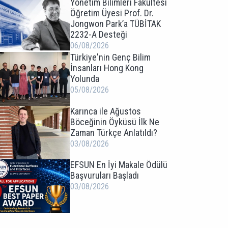
Yönetim Bilimleri Fakültesi
Öğretim Üyesi Prof. Dr.
Jongwon Park’a TÜBİTAK
2232-A Desteği
06/08/2026
Türkiye'nin Genç Bilim
İnsanları Hong Kong
Yolunda
05/08/2026
Karınca ile Ağustos
Böceğinin Öyküsü İlk Ne
Zaman Türkçe Anlatıldı?
03/08/2026
EFSUN En İyi Makale Ödülü
Başvuruları Başladı
03/08/2026