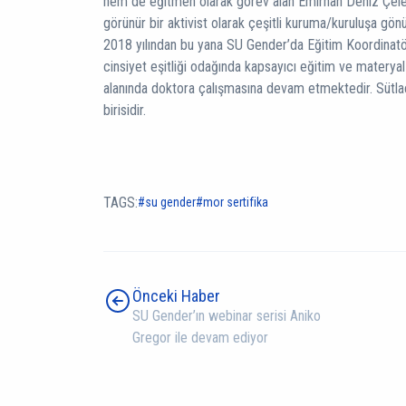
hem de eğitmen olarak görev alan Emirhan Deniz Çeleb
görünür bir aktivist olarak çeşitli kuruma/kuruluşa gön
2018 yılından bu yana SU Gender’da Eğitim Koordinatör
cinsiyet eşitliği odağında kapsayıcı eğitim ve materyal
alanında doktora çalışmasına devam etmektedir. Sütla
birisidir.
TAGS:
su gender
mor sertifika
Önceki Haber
SU Gender’ın webinar serisi Aniko
Gregor ile devam ediyor