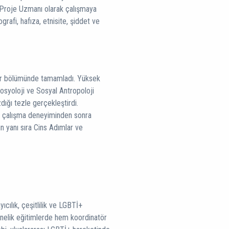
Proje Uzmanı olarak çalışmaya
nografi, hafıza, etnisite, şiddet ve
kiler bölümünde tamamladı. Yüksek
Sosyoloji ve Sosyal Antropoloji
dığı tezle gerçekleştirdi.
ki çalışma deneyiminden sonra
n yanı sıra Cins Adımlar ve
ıcılık, çeşitlilik ve LGBTİ+
önelik eğitimlerde hem koordinatör