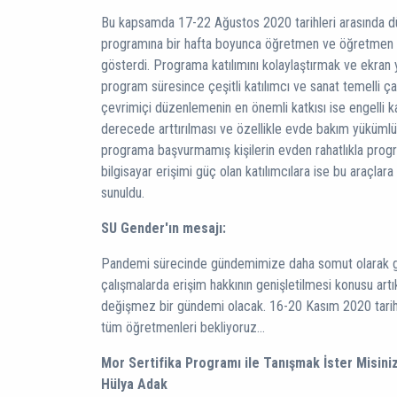
Bu kapsamda 17-22 Ağustos 2020 tarihleri arasında dü
programına bir hafta boyunca öğretmen ve öğretmen ada
gösterdi. Programa katılımını kolaylaştırmak ve ekra
program süresince çeşitli katılımcı ve sanat temelli ç
çevrimiçi düzenlemenin en önemli katkısı ise engelli ka
derecede arttırılması ve özellikle evde bakım yükümlü
programa başvurmamış kişilerin evden rahatlıkla progr
bilgisayar erişimi güç olan katılımcılara ise bu araçlara 
sunuldu.
SU Gender'ın mesajı:
Pandemi sürecinde gündemimize daha somut olarak 
çalışmalarda erişim hakkının genişletilmesi konusu art
değişmez bir gündemi olacak. 16-20 Kasım 2020 tarihl
tüm öğretmenleri bekliyoruz...
Mor Sertifika Programı ile Tanışmak İster Misini
Hülya Adak