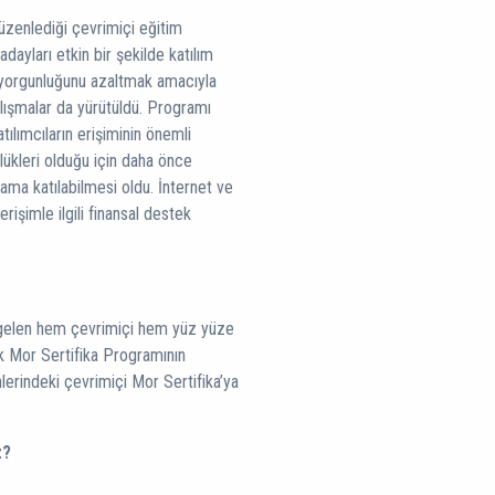
zenlediği çevrimiçi eğitim
yları etkin bir şekilde katılım
n yorgunluğunu azaltmak amacıyla
alışmalar da yürütüldü. Programı
tılımcıların erişiminin önemli
lükleri olduğu için daha önce
ama katılabilmesi oldu. İnternet ve
erişimle ilgili finansal destek
gelen hem çevrimiçi hem yüz yüze
ık Mor Sertifika Programının
erindeki çevrimiçi Mor Sertifika’ya
z?