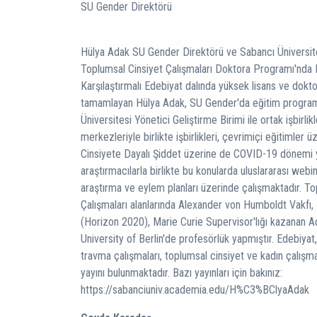
SU Gender Direktörü
Hülya Adak SU Gender Direktörü ve Sabancı Üniversite
Toplumsal Cinsiyet Çalışmaları Doktora Programı'nda
Karşılaştırmalı Edebiyat dalında yüksek lisans ve dokt
tamamlayan Hülya Adak, SU Gender'da eğitim programla
Üniversitesi Yönetici Geliştirme Birimi ile ortak işbirlik
merkezleriyle birlikte işbirlikleri, çevrimiçi eğitimler 
Cinsiyete Dayalı Şiddet üzerine de COVID-19 dönemi
araştırmacılarla birlikte bu konularda uluslararası web
araştırma ve eylem planları üzerinde çalışmaktadır. T
Çalışmaları alanlarında Alexander von Humboldt Vakf
(Horizon 2020), Marie Curie Supervisor'lığı kazanan 
University of Berlin'de profesörlük yapmıştır. Edebiyat, t
travma çalışmaları, toplumsal cinsiyet ve kadın çalışma
yayını bulunmaktadır. Bazı yayınları için bakınız:
https://sabanciuniv.academia.edu/H%C3%BClyaAdak