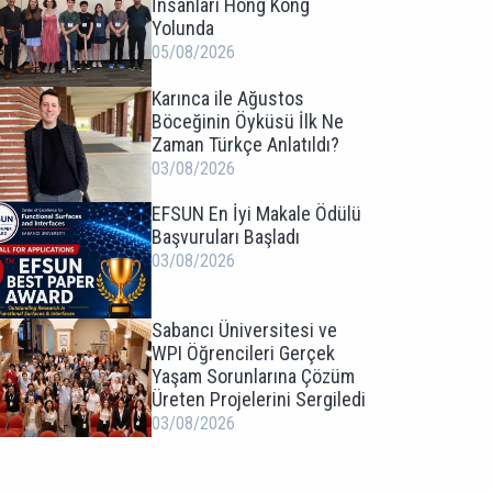
İnsanları Hong Kong
Yolunda
05/08/2026
Karınca ile Ağustos
Böceğinin Öyküsü İlk Ne
Zaman Türkçe Anlatıldı?
03/08/2026
EFSUN En İyi Makale Ödülü
Başvuruları Başladı
03/08/2026
Sabancı Üniversitesi ve
WPI Öğrencileri Gerçek
Yaşam Sorunlarına Çözüm
Üreten Projelerini Sergiledi
03/08/2026