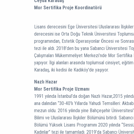
Ceyda Karadaş
Mor Sertifika Proje Koordinatörü
Lisans derecesini Ege Üniversitesi Uluslararası İlişkil
derecesini ise Orta Doğu Teknik Üniversitesi Toplumsa
programından, Estetik Operasyonlar Öncesi ve Sonrasın
tezi ile aldı. 2018’den bu yana Sabancı Üniversitesi T
Çalışmaları Mükemmeliyet Merkezi’nde Mor Sertifika 
yapıyor. İlgi alanları arasında toplumsal cinsiyet, eğitim
Karadaş, iki kedisi ile Kadıköy'de yaşıyor.
Nazlı Hazar
Mor Sertifika Proje Uzmanı
1991 yılında İstanbul’da doğan Nazlı Hazar,2015 yılınd
ana dalından “30-40’lı Yıllarda Yahudi Temsilleri: Akbaba
mezun oldu. 2016 yılında yine Bahçeşehir Üniversitesi’n
Bilimi ve Uluslararası İlişkiler Bölümünü bitirdi. Sabanc
Bölümü Yüksek Lisans Programını 2020 yılında “Sessiz 
Kadınlar” tezi ile tamamladı. 2019’da Sabancı Üniversi