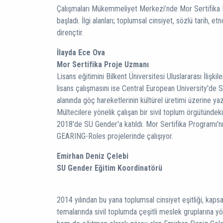
Çalışmaları Mükemmeliyet Merkezi’nde Mor Sertifika 
başladı. İlgi alanları; toplumsal cinsiyet, sözlü tarih, et
dirençtir.
İlayda Ece Ova
Mor Sertifika Proje Uzmanı
Lisans eğitimini Bilkent Üniversitesi Uluslararası İliş
lisans çalışmasını ise Central European University'de 
alanında göç hareketlerinin kültürel üretimi üzerine yaz
Mültecilere yönelik çalışan bir sivil toplum örgütünde
2018'de SU Gender'a katıldı. Mor Sertifika Programı'nı
GEARING-Roles projelerinde çalışıyor.
Emirhan Deniz Çelebi
SU Gender Eğitim Koordinatörü
2014 yılından bu yana toplumsal cinsiyet eşitliği, kapsay
temalarında sivil toplumda çeşitli meslek gruplarına y