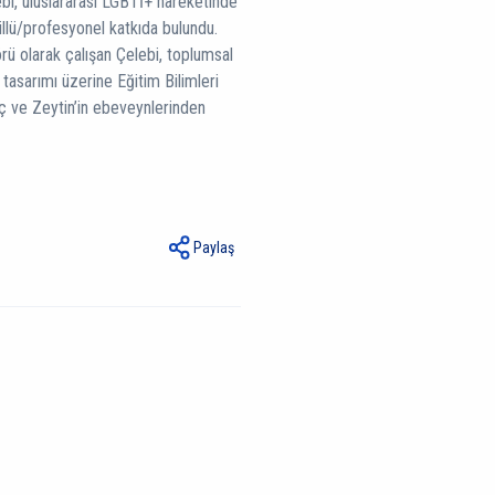
i, uluslararası LGBTİ+ hareketinde
üllü/profesyonel katkıda bulundu.
ü olarak çalışan Çelebi, toplumsal
 tasarımı üzerine Eğitim Bilimleri
ç ve Zeytin’in ebeveynlerinden
Paylaş