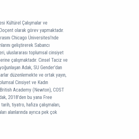
si Kültürel Çalışmalar ve
 Doçent olarak görev yapmaktadır.
orasını Chicago Üniversitesi'nde
rını geliştirerek Sabancı
leri, uluslararası toplumsal cinsiyet
üzerine çalışmaktadır. Cinsel Taciz ve
 yoğunlaşan Adak, SU Gender'dan
inarlar düzenlemekte ve ortak yayın,
oplumsal Cinsiyet ve Kadın
ı, British Academy (Newton), COST
Adak, 2018'den bu yana Free
arih, tiyatro, hafıza çalışmaları,
ları alanlarında ayrıca pek çok