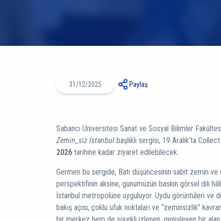
31/12/2025
Paylaş
Sabancı Üniversitesi Sanat ve Sosyal Bilimler Fakülte
Zemin_siz İstanbul
başlıklı sergisi, 19 Aralık’ta Collec
2026
tarihine kadar ziyaret edilebilecek.
Germen bu sergide, Batı düşüncesinin sabit zemin ve u
perspektifinin aksine, günümüzün baskın görsel dili hâ
İstanbul metropolüne uyguluyor. Uydu görüntüleri ve d
bakış açısı, çoklu ufuk noktaları ve “zeminsizlik” kavr
bir merkez hem de sürekli izlenen, genişleyen bir alan 