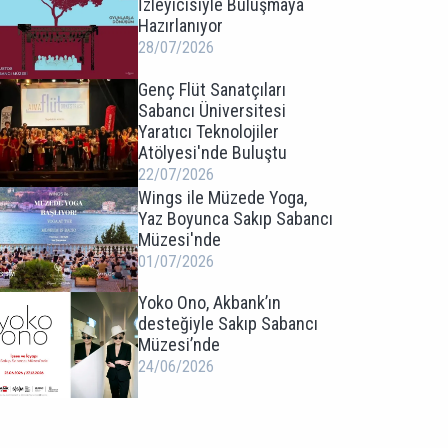
İzleyicisiyle Buluşmaya
Hazırlanıyor
28/07/2026
Genç Flüt Sanatçıları
Sabancı Üniversitesi
Yaratıcı Teknolojiler
Atölyesi'nde Buluştu
22/07/2026
Wings ile Müzede Yoga,
Yaz Boyunca Sakıp Sabancı
Müzesi'nde
01/07/2026
Yoko Ono, Akbank’ın
desteğiyle Sakıp Sabancı
Müzesi’nde
24/06/2026