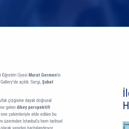
si Öğretim Üyesi
Murat Germen
’in
t Gallery’de açıldı. Sergi,
Şubat
İl
fuk çizgisine dayalı doğrusal
H
line gelen
dikey perspektifi
rone çekimleriyle elde edilen bu
amı üzerinden İstanbul’u hem tarihsel
olarak yeniden haritalandırıyor.