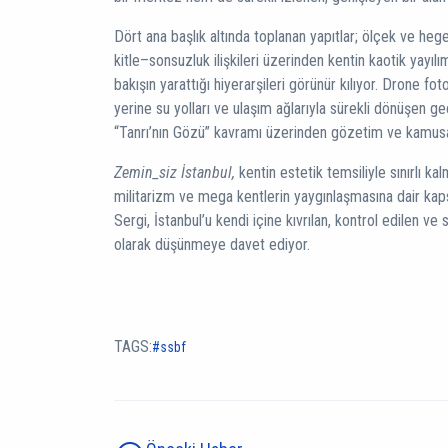
Dört ana başlık altında toplanan yapıtlar; ölçek ve h
kitle–sonsuzluk ilişkileri üzerinden kentin kaotik yayıl
bakışın yarattığı hiyerarşileri görünür kılıyor. Drone fot
yerine su yolları ve ulaşım ağlarıyla sürekli dönüşen geç
“Tanrı’nın Gözü” kavramı üzerinden gözetim ve kamusal
Zemin_siz İstanbul,
kentin estetik temsiliyle sınırlı k
militarizm ve mega kentlerin yaygınlaşmasına dair kaps
Sergi, İstanbul’u kendi içine kıvrılan, kontrol edilen ve
olarak düşünmeye davet ediyor.
TAGS:
ssbf