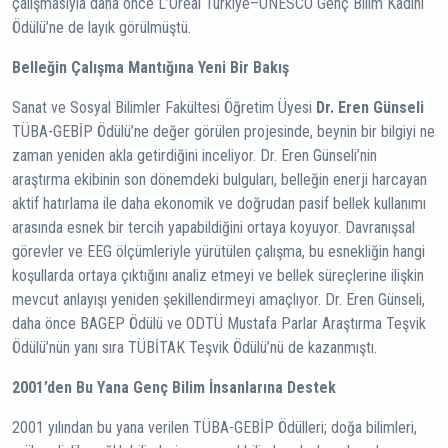
çalışmasıyla daha önce L’Oréal Türkiye–UNESCO Genç Bilim Kadını
Ödülü’ne de layık görülmüştü.
Belleğin Çalışma Mantığına Yeni Bir Bakış
Sanat ve Sosyal Bilimler Fakültesi Öğretim Üyesi
Dr.
Eren Günseli
TÜBA-GEBİP Ödülü’ne değer görülen projesinde, beynin bir bilgiyi ne
zaman yeniden akla getirdiğini inceliyor. Dr. Eren Günseli’nin
araştırma ekibinin son dönemdeki bulguları, belleğin enerji harcayan
aktif hatırlama ile daha ekonomik ve doğrudan pasif bellek kullanımı
arasında esnek bir tercih yapabildiğini ortaya koyuyor. Davranışsal
görevler ve EEG ölçümleriyle yürütülen çalışma, bu esnekliğin hangi
koşullarda ortaya çıktığını analiz etmeyi ve bellek süreçlerine ilişkin
mevcut anlayışı yeniden şekillendirmeyi amaçlıyor. Dr. Eren Günseli,
daha önce BAGEP Ödülü ve ODTÜ Mustafa Parlar Araştırma Teşvik
Ödülü’nün yanı sıra TÜBİTAK Teşvik Ödülü’nü de kazanmıştı.
2001’den Bu Yana Genç Bilim İnsanlarına Destek
2001 yılından bu yana verilen TÜBA-GEBİP Ödülleri; doğa bilimleri,