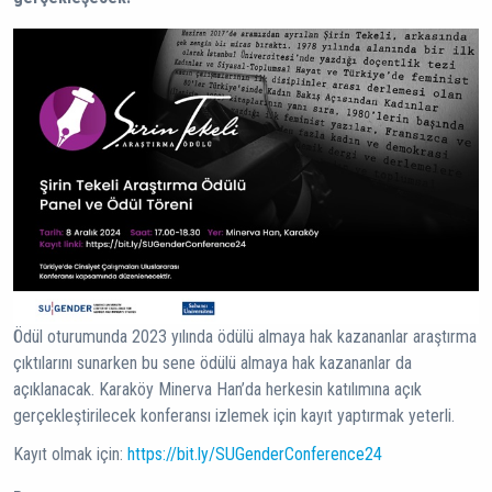
Ödül oturumunda 2023 yılında ödülü almaya hak kazananlar araştırma
çıktılarını sunarken bu sene ödülü almaya hak kazananlar da
açıklanacak. Karaköy Minerva Han’da herkesin katılımına açık
gerçekleştirilecek konferansı izlemek için kayıt yaptırmak yeterli.
Kayıt olmak için:
https://bit.ly/SUGenderConference24