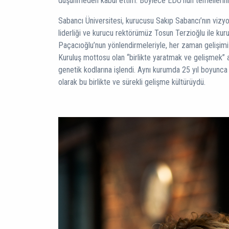
düşünmeden kabul ettim. Böylece EDU’nun temellerini bi
Sabancı Üniversitesi, kurucusu Sakıp Sabancı’nın vizyo
liderliği ve kurucu rektörümüz Tosun Terzioğlu ile ku
Paçacıoğlu’nun yönlendirmeleriyle, her zaman gelişimi 
Kuruluş mottosu olan “birlikte yaratmak ve gelişmek” a
genetik kodlarına işlendi. Aynı kurumda 25 yıl boyunc
olarak bu birlikte ve sürekli gelişme kültürüydü.