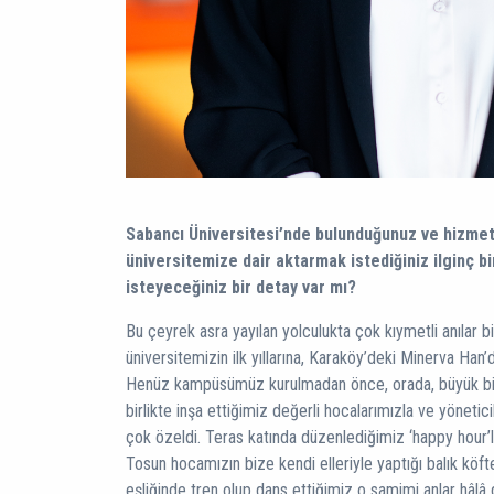
Sabancı Üniversitesi’nde bulunduğunuz ve hizmet
üniversitemize dair aktarmak istediğiniz ilginç b
isteyeceğiniz bir detay var mı?
Bu çeyrek asra yayılan yolculukta çok kıymetli anılar bi
üniversitemizin ilk yıllarına, Karaköy’deki Minerva Han
Henüz kampüsümüz kurulmadan önce, orada, büyük bir 
birlikte inşa ettiğimiz değerli hocalarımızla ve yöneti
çok özeldi. Teras katında düzenlediğimiz ‘happy hour’lar
Tosun hocamızın bize kendi elleriyle yaptığı balık köftel
eşliğinde tren olup dans ettiğimiz o samimi anlar hâlâ 