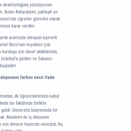
un direktörlüğünü yürütüyorum.
m. Aslen Ankaralıyım; yaklaşık on
sitesi’nde öğretim görevlisi olarak
tmeye karar verdim.
artık aramızda olmayan kıymetli
hmet Öncü’nün teşvikleri çok
 kuruluşu için davet aldıklarında,
 İstanbul’a geldim ve Sabancı
 başladım.
lışmanın farkını nasıl ifade
ından, ilk öğrencilerimizin kabul
ında ise fakültede birlikte
 geldi: Üniversite bünyesinde bir
ak. Akademi ile iş dünyasını
n son derece heyecan vericiydi; hiç