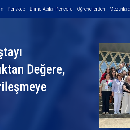
am
Periskop
Bilime Açılan Pencere
Öğrencilerden
Mezunlar
ştayı
tıktan Değere,
rileşmeye