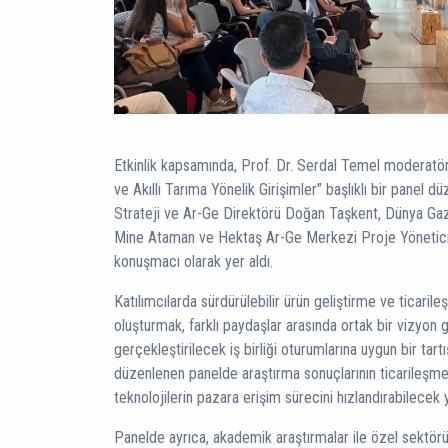
Etkinlik kapsamında, Prof. Dr. Serdal Temel moderat
ve Akıllı Tarıma Yönelik Girişimler” başlıklı bir panel d
Strateji ve Ar-Ge Direktörü Doğan Taşkent, Dünya Gaz
Mine Ataman ve Hektaş Ar-Ge Merkezi Proje Yöneti
konuşmacı olarak yer aldı.
Katılımcılarda sürdürülebilir ürün geliştirme ve ticaril
oluşturmak, farklı paydaşlar arasında ortak bir vizyon 
gerçekleştirilecek iş birliği oturumlarına uygun bir ta
düzenlenen panelde araştırma sonuçlarının ticarileşme
teknolojilerin pazara erişim sürecini hızlandırabilecek 
Panelde ayrıca, akademik araştırmalar ile özel sektörün