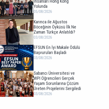
İnsanları Hong Kong
Yolunda
05/08/2026
Karınca ile Ağustos
Böceğinin Öyküsü İlk Ne
Zaman Türkçe Anlatıldı?
03/08/2026
EFSUN En İyi Makale Ödülü
Başvuruları Başladı
03/08/2026
Sabancı Üniversitesi ve
WPI Öğrencileri Gerçek
Yaşam Sorunlarına Çözüm
Üreten Projelerini Sergiledi
03/08/2026