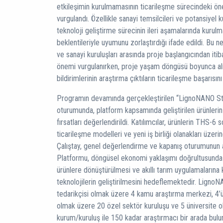
etkileşimin kurulmamasının ticarileşme sürecindeki öne
vurgulandı. Özellikle sanayi temsilcileri ve potansiyel
teknoloji geliştirme sürecinin ileri aşamalarında kurulm
beklentileriyle uyumunu zorlaştırdığı ifade edildi. Bu ne
ve sanayi kuruluşları arasında proje başlangıcından itiba
önemi vurgulanırken, proje yaşam döngüsü boyunca alı
bildirimlerinin araştırma çıktıların ticarileşme başarısın
Programın devamında gerçekleştirilen “LignoNANO Strate
oturumunda, platform kapsamında geliştirilen ürünlerin t
fırsatları değerlendirildi. Katılımcılar, ürünlerin THS-6 
ticarileşme modelleri ve yeni iş birliği olanakları üzeri
Çalıştay, genel değerlendirme ve kapanış oturumunun
Platformu, döngüsel ekonomi yaklaşımı doğrultusunda 
ürünlere dönüştürülmesi ve akıllı tarım uygulamalarına 
teknolojilerin geliştirilmesini hedeflemektedir. Lign
tedarikçisi olmak üzere 4 kamu araştırma merkezi, 4’
olmak üzere 20 özel sektör kuruluşu ve 5 üniversite
kurum/kuruluş ile 150 kadar araştırmacı bir arada bulu