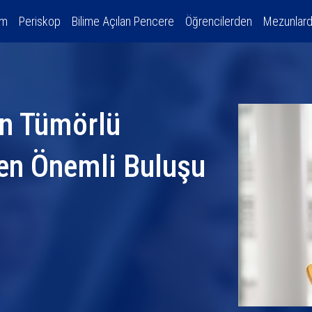
am
Periskop
Bilime Açılan Pencere
Öğrencilerden
Mezunlar
in Tümörlü
ren Önemli Buluşu