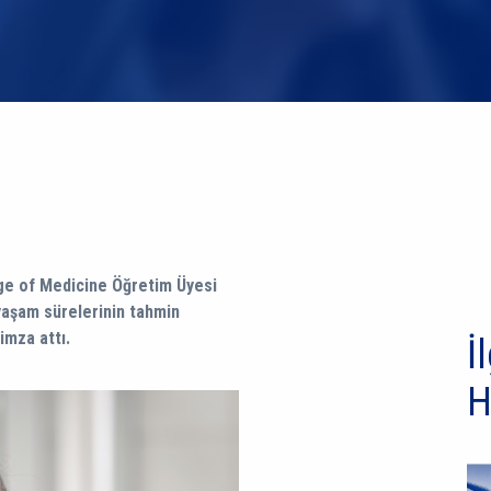
ge of Medicine Öğretim Üyesi
yaşam sürelerinin tahmin
imza attı.
İl
H