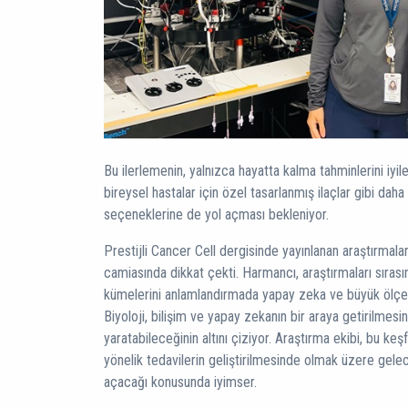
Bu ilerlemenin, yalnızca hayatta kalma tahminlerini iy
bireysel hastalar için özel tasarlanmış ilaçlar gibi daha 
seçeneklerine de yol açması bekleniyor.
Prestijli Cancer Cell dergisinde yayınlanan araştırmaları,
camiasında dikkat çekti. Harmancı, araştırmaları sıras
kümelerini anlamlandırmada yapay zeka ve büyük ölçekli
Biyoloji, bilişim ve yapay zekanın bir araya getirilmesi
yaratabileceğinin altını çiziyor. Araştırma ekibi, bu keş
yönelik tedavilerin geliştirilmesinde olmak üzere gele
açacağı konusunda iyimser.