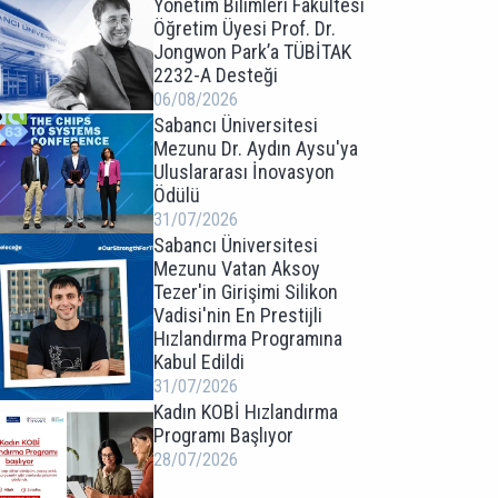
Yönetim Bilimleri Fakültesi
Öğretim Üyesi Prof. Dr.
Jongwon Park’a TÜBİTAK
2232-A Desteği
06/08/2026
Sabancı Üniversitesi
Mezunu Dr. Aydın Aysu'ya
Uluslararası İnovasyon
Ödülü
31/07/2026
Sabancı Üniversitesi
Mezunu Vatan Aksoy
Tezer'in Girişimi Silikon
Vadisi'nin En Prestijli
Hızlandırma Programına
Kabul Edildi
31/07/2026
Kadın KOBİ Hızlandırma
Programı Başlıyor
28/07/2026