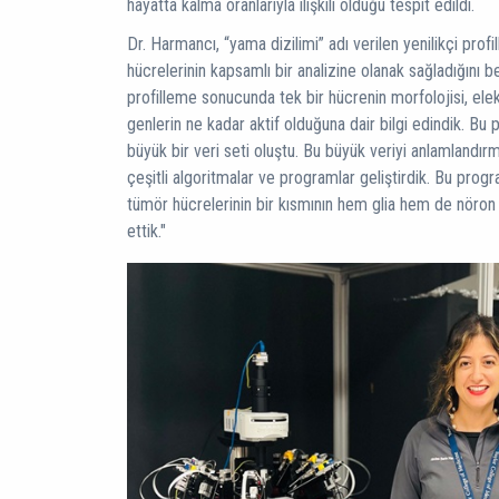
hayatta kalma oranlarıyla ilişkili olduğu tespit edildi.
Dr. Harmancı, “yama dizilimi” adı verilen yenilikçi prof
hücrelerinin kapsamlı bir analizine olanak sağladığını bel
profilleme sonucunda tek bir hücrenin morfolojisi, elekt
genlerin ne kadar aktif olduğuna dair bilgi edindik. B
büyük bir veri seti oluştu. Bu büyük veriyi anlamlandır
çeşitli algoritmalar ve programlar geliştirdik. Bu prog
tümör hücrelerinin bir kısmının hem glia hem de nöron 
ettik."