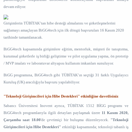
devam ediyor.
Girişimlerin TÜBİTAK’tan hibe desteği almalarını ve şirketleşmelerini
sağlamayı amaçlayan BiGG4tech için ilk döngü başvuruları 16 Kasım 2020
tarihinde tamamlanacak.
BiGG4tech kapsamında girişimlere eğitim, mentorluk, müşteri ile tanıştırma,
kurumsal şirketlerle iş birliği geliştirme ve pilot uygulama yapma, ön prototip
/ MVP imalatı ve laboratuvar altyapısı kullanım imkanları sunuluyor.
BiGG programına, BiGG4tech gibi TÜBİTAK’ın seçtiği 31 farklı Uygulayıcı
Kuruluş (UK) aracılığıyla başvuru yapılabiliyor.
"Teknoloji Girişimcileri için Hibe Destekleri" etkinliğine davetlisiniz
Sabancı Üniversitesi Inovent ayrıca,
TÜBİTAK 1512 BİGG programı ve
BiGG4tech programlarıyla ilgili detayları paylaşmak üzere
11 Kasım 2020,
Çarşamba
saat 18.00
'de çevrimiçi bir buluşma düzenleyecek.
"Teknoloji
Girişimcileri için Hibe Destekleri"
etkinliği kapsamında; teknoloji tabanlı iş