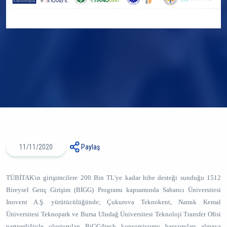
11/11/2020
Paylaş
TÜBİTAK'ın girişimcilere 200 Bin TL'ye kadar hibe desteği sunduğu 1512
Bireysel Genç Girişim (BİGG) Programı kapsamında Sabancı Üniversitesi
Inovent A.Ş. yürütücülüğünde; Çukurova Teknokent, Namık Kemal
Üniversitesi Teknopark ve Bursa Uludağ Üniversitesi Teknoloji Transfer Ofisi
partnerliğiyle oluşturulan BiGG4tech konsorsiyumu başvuruları almaya