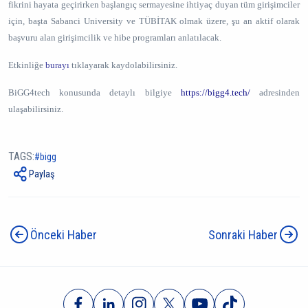
fikrini hayata geçirirken başlangıç sermayesine ihtiyaç duyan tüm girişimciler
için, başta Sabanci University ve TÜBİTAK olmak üzere, şu an aktif olarak
başvuru alan girişimcilik ve hibe programları anlatılacak.
Etkinliğe
burayı
tıklayarak kaydolabilirsiniz.
BiGG4tech konusunda detaylı bilgiye
https://bigg4.tech/
adresinden
ulaşabilirsiniz.
TAGS:
bigg
Paylaş
Önceki Haber
Sonraki Haber