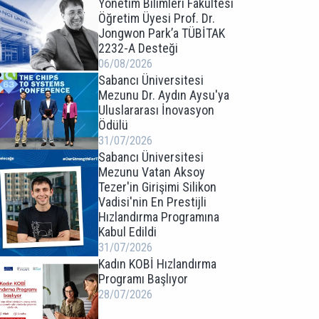
Yönetim Bilimleri Fakültesi
Öğretim Üyesi Prof. Dr.
Jongwon Park’a TÜBİTAK
2232-A Desteği
06/08/2026
Sabancı Üniversitesi
Mezunu Dr. Aydın Aysu'ya
Uluslararası İnovasyon
Ödülü
31/07/2026
Sabancı Üniversitesi
Mezunu Vatan Aksoy
Tezer'in Girişimi Silikon
Vadisi'nin En Prestijli
Hızlandırma Programına
Kabul Edildi
31/07/2026
Kadın KOBİ Hızlandırma
Programı Başlıyor
28/07/2026