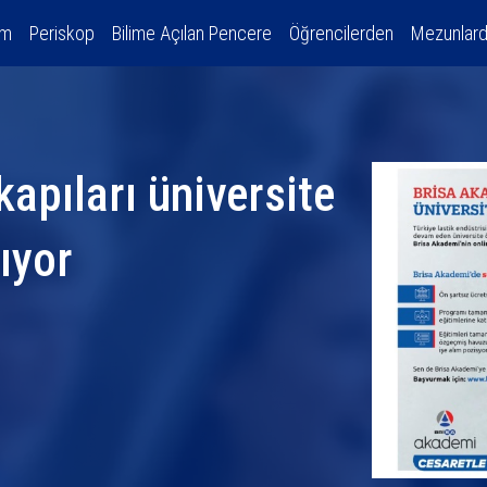
am
Periskop
Bilime Açılan Pencere
Öğrencilerden
Mezunlar
apıları üniversite
lıyor