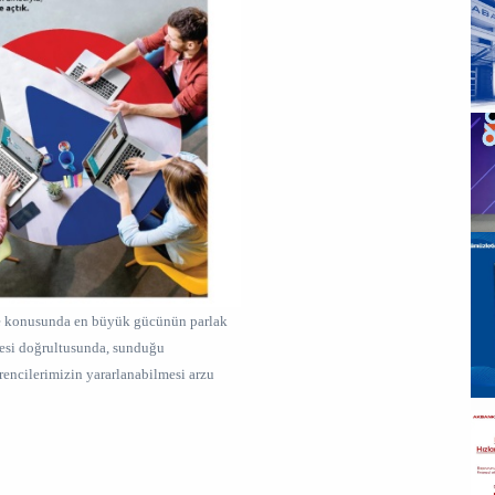
me konusunda en büyük gücünün parlak
esi doğrultusunda, sunduğu
encilerimizin yararlanabilmesi arzu