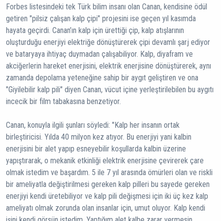
Forbes listesindeki tek Türk bilim insanı olan Canan, kendisine ödül
getiren "pilsiz çalışan kalp çipi" projesini ise geçen yıl kasımda
hayata geçirdi. Canan’ın kalp için ürettiği çip, kalp atışlarının
oluşturduğu enerjiyi elektriğe dönüştürerek çipi devamlı şarj ediyor
ve bataryaya ihtiyaç duymadan çalışabiliyor. Kalp, diyafram ve
akciğerlerin hareket enerjisini, elektrik enerjisine dönüştürerek, aynı
zamanda depolama yeteneğine sahip bir aygıt geliştiren ve ona
"Giyilebilir kalp pili" diyen Canan, vücut içine yerleştirilebilen bu aygıtı
incecik bir film tabakasına benzetiyor.
Canan, konuyla ilgili şunları söyledi: "Kalp her insanın ortak
birleştiricisi. Yılda 40 milyon kez atıyor. Bu enerjiyi yani kalbin
enerjisini bir alet yapıp esneyebilir koşullarda kalbin üzerine
yapıştırarak, o mekanik etkinliği elektrik enerjisine çevirerek çare
olmak istedim ve başardım. 5 ile 7 yıl arasında ömürleri olan ve riskli
bir ameliyatla değiştirilmesi gereken kalp pilleri bu sayede gereken
enerjiyi kendi üretebiliyor ve kalp pili değişmesi için iki üç kez kalp
ameliyatı olmak zorunda olan insanlar için, umut oluyor. Kalp kendi
işini kendi görsün istedim. Yaptığım alet kalbe zarar vermesin