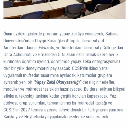
Önümüzdeki günlerde program yapay zekâya yönelecek; Sabancı
Üniversitesi’nden Duygu Karaoğlan Altop ile University of
Amsterdam Jacqui Edwards, ve Amsterdam University College’dan
Dora Achourioti ve Breanndán Ó Nualláin dahil olmak üzere her iki
kurumdan öğretim üyeleri, öğretimde yapay zekâ entegrasyonuna
dair bir yıllık deneyimlerini paylaşacak. CCSR’nin ikinci yarısı
uygulamalı müfredat tasarımına ayrılacak; katılımcılar gruplara
ayrılarak yeni bir
"Yapay Zekâ Okuryazarlığı"
dersi için hedefler,
modüller ve müfredat taslakları hazırlayacak. Bu ders, etikten bilişsel
etkilere, teknoloji tarihine kadar çeşitli konuları kapsayacak. Yaz
atölyesi, grup sunumları, tamamlanmış bir müfredat taslağı ve
CCSR'nin 2027 teması üzerine ileriye dönük bir tartışmanın yanı sıra
Kadıköy ve Heybeliada'ya yapılacak geziler ile sona erecek.