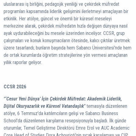
uluslararası iş birliğini, pedagojik yeniliği ve çekirdek müfredat
programları kapsamında liderlik gelişimini ilerletmeyi amaçlayan bir
etkinlik. Her atölye, güncel ve önemli bir küresel meseleyi
merkezine alarak, çekirdek müfredatın hızla değişen dünyaya nasıl
ayak uydurabileceğini bu mesele üzerinden inceliyor. CCSR, grup
çalışmaları ve konuk konuşmacıların ötesinde, kalıcı çıktılar üretmek
üzere tasarlandı; bunların başında hem Sabancı Üniversitesi'nde hem
de ortak kurumlarda öğretim stratejilerine yön vermesi amaçlanan
yıllık raporlar geliyor.
CCSR 2026
"‘Cesur Yeni Dünya’ İçin Çekirdek Müfredat: Akademik Liderlik,
Dijital Okuryazarlık ve Küresel Vatandaşlık"
temasıyla düzenlenen
atölye, 6 Temmuz'da katılımcıların gelişi ve Sabancı Business
School'da düzenlenen karşılama resepsiyonuyla başladı. İlk günde
oturumlar, Temel Geliştirme Direktörü Emre Erol ve AUC Academic
Core Head of Studies Dora Achourioti’nin sıcak karşılaması ve CIP