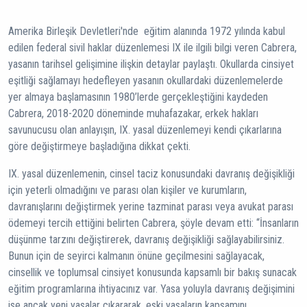
Amerika Birleşik Devletleri'nde eğitim alanında 1972 yılında kabul
edilen federal sivil haklar düzenlemesi IX ile ilgili bilgi veren Cabrera,
yasanın tarihsel gelişimine ilişkin detaylar paylaştı. Okullarda cinsiyet
eşitliği sağlamayı hedefleyen yasanın okullardaki düzenlemelerde
yer almaya başlamasının 1980’lerde gerçekleştiğini kaydeden
Cabrera, 2018-2020 döneminde muhafazakar, erkek hakları
savunucusu olan anlayışın, IX. yasal düzenlemeyi kendi çıkarlarına
göre değiştirmeye başladığına dikkat çekti.
IX. yasal düzenlemenin, cinsel taciz konusundaki davranış değişikliği
için yeterli olmadığını ve parası olan kişiler ve kurumların,
davranışlarını değiştirmek yerine tazminat parası veya avukat parası
ödemeyi tercih ettiğini belirten Cabrera, şöyle devam etti: “İnsanların
düşünme tarzını değiştirerek, davranış değişikliği sağlayabilirsiniz.
Bunun için de seyirci kalmanın önüne geçilmesini sağlayacak,
cinsellik ve toplumsal cinsiyet konusunda kapsamlı bir bakış sunacak
eğitim programlarına ihtiyacınız var. Yasa yoluyla davranış değişimini
ise ancak yeni yasalar çıkararak, eski yasaların kapsamını