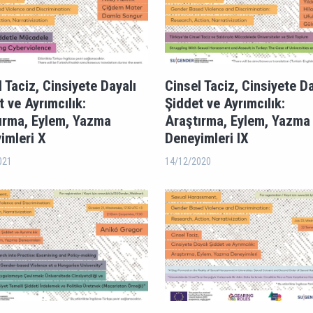
 Taciz, Cinsiyete Dayalı
Cinsel Taciz, Cinsiyete Da
t ve Ayrımcılık:
Şiddet ve Ayrımcılık:
ırma, Eylem, Yazma
Araştırma, Eylem, Yazma
imleri X
Deneyimleri IX
021
14/12/2020