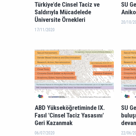
Türkiye'de Cinsel Taciz ve
SU Ge
Saldırıyla Mücadelede
Aniko
Üniversite Örnekleri
20/10/2
17/11/2020
ABD Yükseköğretiminde IX.
SU Ge
Fasıl 'Cinsel Taciz Yasasını'
buluş
Geri Kazanmak
devam
06/07/2020
22/06/2