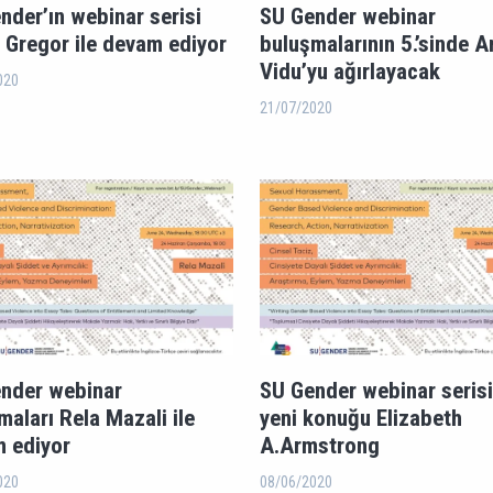
nder’ın webinar serisi
SU Gender webinar
 Gregor ile devam ediyor
buluşmalarının 5.’sinde A
Vidu’yu ağırlayacak
020
21/07/2020
nder webinar
SU Gender webinar serisi
maları Rela Mazali ile
yeni konuğu Elizabeth
 ediyor
A.Armstrong
020
08/06/2020