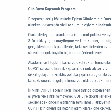
Gün Boyu Kapsamlı Program
Programın açılış bölümünde
Eylem Gündeminin Önem
alınırken, devamında
sivil toplumun eylem gündemin
Günün ilerleyen oturumlarında ise somut politika ve uy
Sıfır atık
,
yeşil sanayileşme
ve
temiz enerji dönü
gerçekleştirilecek panellerde, farklı sektörlerden uz
süreçlerini çok boyutlu biçimde değerlendirecek.
Akademi, sivil toplum, kamu ve özel sektör temsilciler
COP31 sürecine hazırlık kapsamında
çok aktörlü bir
dikkat çekiyor. Etkinlikte, politika yapım süreçleri ile 
kuracak önerilerin geliştirilmesi ve farklı perspektifleri
İPM’nin COP31 etkinlik serisi kapsamında düzenlenen b
alışverişiyle sınırlı kalmayarak, COP31’e doğru ilerl
şekillenecek öncelik alanlarının tartışılması, Türkiye’n
COP31 için önemli bir hazırlık adımı olarak öne çıkıyor.