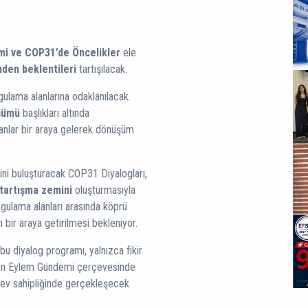
i ve COP31’de Öncelikler
ele
den beklentileri
tartışılacak.
gulama alanlarına odaklanılacak.
şümü
başlıkları altında
manlar bir araya gelerek dönüşüm
ini buluşturacak COP31 Diyalogları,
 tartışma zemini
oluşturmasıyla
uygulama alanları arasında köprü
n bir araya getirilmesi bekleniyor.
u diyalog programı, yalnızca fikir
erken Eylem Gündemi çerçevesinde
in ev sahipliğinde gerçekleşecek