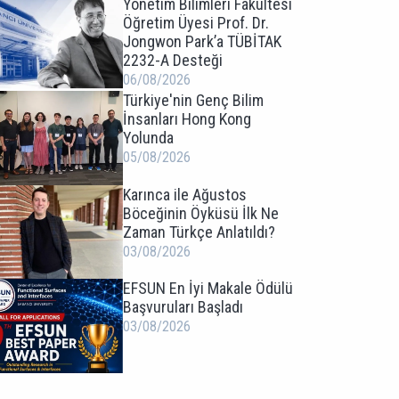
Yönetim Bilimleri Fakültesi
Öğretim Üyesi Prof. Dr.
Jongwon Park’a TÜBİTAK
2232-A Desteği
06/08/2026
Türkiye'nin Genç Bilim
İnsanları Hong Kong
Yolunda
05/08/2026
Karınca ile Ağustos
Böceğinin Öyküsü İlk Ne
Zaman Türkçe Anlatıldı?
03/08/2026
EFSUN En İyi Makale Ödülü
Başvuruları Başladı
03/08/2026