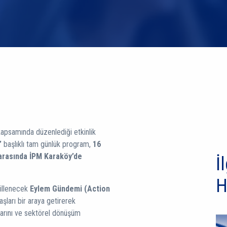
 kapsamında düzenlediği etkinlik
”
başlıklı tam günlük program,
16
arasında İPM Karaköy’de
İl
H
killenecek
Eylem Gündemi (Action
şları bir araya getirerek
nlarını ve sektörel dönüşüm