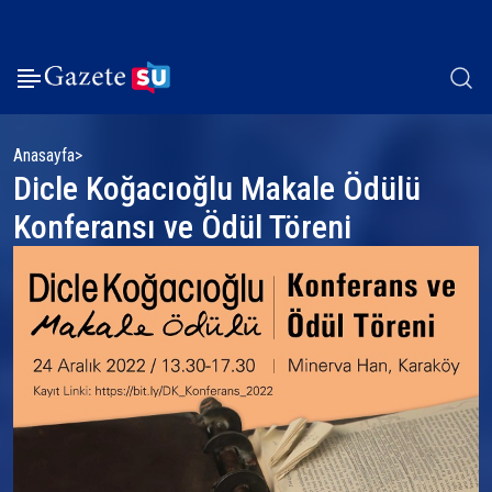
Anasayfa
Dicle Koğacıoğlu Makale Ödülü
Konferansı ve Ödül Töreni