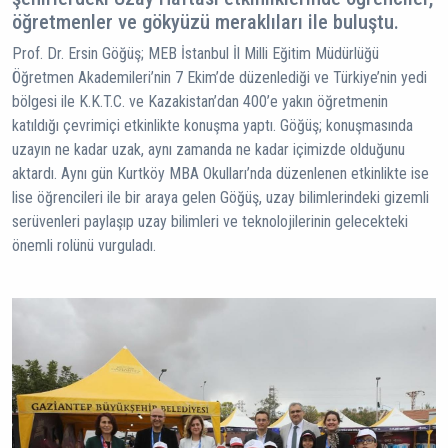
öğretmenler ve gökyüzü meraklıları ile buluştu.
Prof. Dr. Ersin Göğüş; MEB İstanbul İl Milli Eğitim Müdürlüğü
Öğretmen Akademileri’nin 7 Ekim’de düzenlediği ve Türkiye’nin yedi
bölgesi ile K.K.T.C. ve Kazakistan’dan 400’e yakın öğretmenin
katıldığı çevrimiçi etkinlikte konuşma yaptı. Göğüş; konuşmasında
uzayın ne kadar uzak, aynı zamanda ne kadar içimizde olduğunu
aktardı. Aynı gün Kurtköy MBA Okulları’nda düzenlenen etkinlikte ise
lise öğrencileri ile bir araya gelen Göğüş, uzay bilimlerindeki gizemli
serüvenleri paylaşıp uzay bilimleri ve teknolojilerinin gelecekteki
önemli rolünü vurguladı.