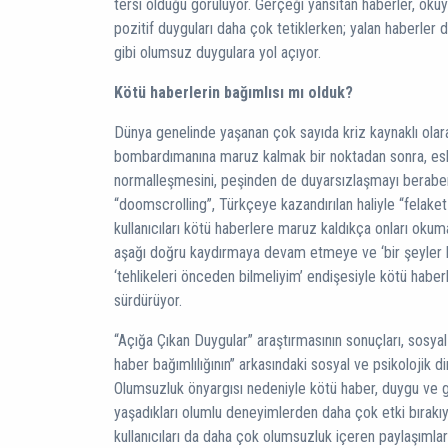
tersi olduğu görülüyor. Gerçeği yansıtan haberler, oku
pozitif duyguları daha çok tetiklerken; yalan haberler
gibi olumsuz duygulara yol açıyor.
Kötü haberlerin bağımlısı mı olduk?
Dünya genelinde yaşanan çok sayıda kriz kaynaklı olara
bombardımanına maruz kalmak bir noktadan sonra, esk
normalleşmesini, peşinden de duyarsızlaşmayı beraber
“doomscrolling”, Türkçeye kazandırılan haliyle “felake
kullanıcıları kötü haberlere maruz kaldıkça onları oku
aşağı doğru kaydırmaya devam etmeye ve ‘bir şeyler k
‘tehlikeleri önceden bilmeliyim’ endişesiyle kötü haberl
sürdürüyor.
“Açığa Çıkan Duygular” araştırmasının sonuçları, sosyal 
haber bağımlılığının” arkasındaki sosyal ve psikolojik di
Olumsuzluk önyargısı nedeniyle kötü haber, duygu ve ge
yaşadıkları olumlu deneyimlerden daha çok etki bırak
kullanıcıları da daha çok olumsuzluk içeren paylaşımlar