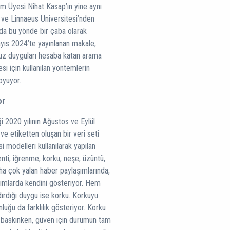
im Üyesi Nihat Kasap’ın yine aynı
 ve Linnaeus Üniversitesi’nden
a bu yönde bir çaba olarak
Mayıs 2024’te yayınlanan makale,
suz duyguları hesaba katan arama
i için kullanılan yöntemlerin
koyuyor.
or
ği 2020 yılının Ağustos ve Eylül
ve etiketten oluşan bir veri seti
i modelleri kullanılarak yapılan
nti, iğrenme, korku, neşe, üzüntü,
a çok yalan haber paylaşımlarında,
şımlarda kendini gösteriyor. Hem
ırdığı duygu ise korku. Korkuyu
luğu da farklılık gösteriyor. Korku
 baskınken, güven için durumun tam