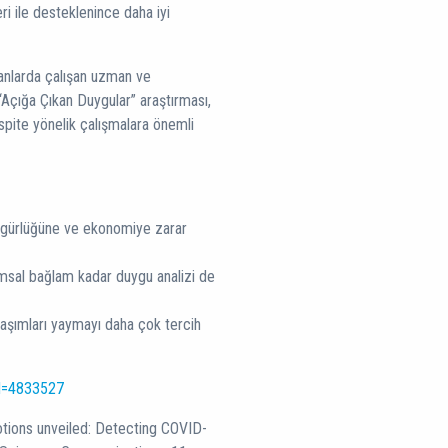
i ile desteklenince daha iyi
alanlarda çalışan uzman ve
a “Açığa Çıkan Duygular” araştırması,
pite yönelik çalışmalara önemli
özgürlüğüne ve ekonomiye zarar
umsal bağlam kadar duygu analizi de
laşımları yaymayı daha çok tercih
id=4833527
motions unveiled: Detecting COVID-