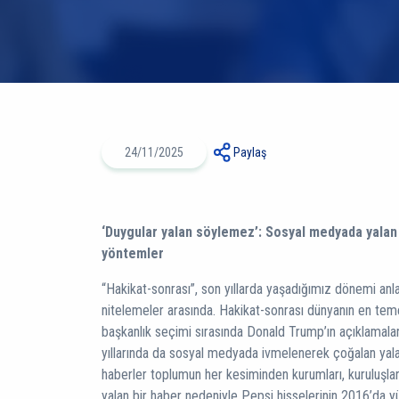
24/11/2025
Paylaş
‘Duygular yalan söylemez’: Sosyal medyada yala
yöntemler
“Hakikat-sonrası”, son yıllarda yaşadığımız dönemi anla
nitelemeler arasında. Hakikat-sonrası dünyanın en tem
başkanlık seçimi sırasında Donald Trump’ın açıklamalar
yıllarında da sosyal medyada ivmelenerek çoğalan yalan
haberler toplumun her kesiminden kurumları, kuruluşları
yalan bir haber nedeniyle Pepsi hisselerinin 2016’da y