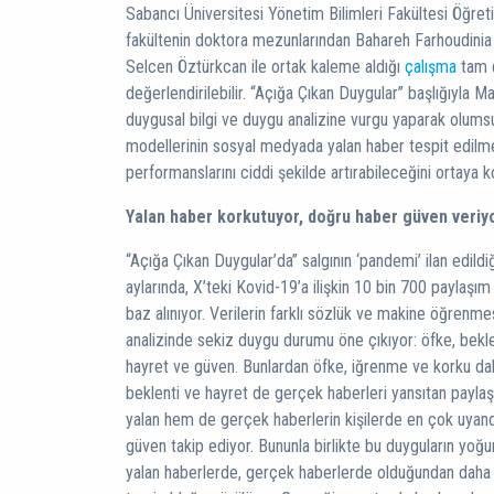
Sabancı Üniversitesi Yönetim Bilimleri Fakültesi Öğret
fakültenin doktora mezunlarından Bahareh Farhoudinia
Selcen Öztürkcan ile ortak kaleme aldığı
çalışma
tam d
değerlendirilebilir. “Açığa Çıkan Duygular” başlığıyla 
duygusal bilgi ve duygu analizine vurgu yaparak olum
modellerinin sosyal medyada yalan haber tespit edilmes
performanslarını ciddi şekilde artırabileceğini ortaya 
Yalan haber korkutuyor, doğru haber güven veriy
“Açığa Çıkan Duygular’da” salgının ‘pandemi’ ilan edildi
aylarında, X’teki Kovid-19’a ilişkin 10 bin 700 paylaşım 
baz alınıyor. Verilerin farklı sözlük ve makine öğrenmes
analizinde sekiz duygu durumu öne çıkıyor: öfke, bekle
hayret ve güven. Bunlardan öfke, iğrenme ve korku dah
beklenti ve hayret de gerçek haberleri yansıtan payla
yalan hem de gerçek haberlerin kişilerde en çok uyand
güven takip ediyor. Bununla birlikte bu duyguların yoğun
yalan haberlerde, gerçek haberlerde olduğundan daha