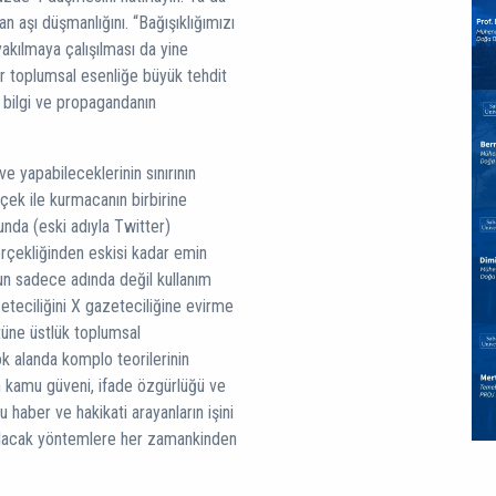
an aşı düşmanlığını. “Bağışıklığımızı
yakılmaya çalışılması da yine
er toplumsal esenliğe büyük tehdit
 bilgi ve propagandanın
ve yapabileceklerinin sınırının
ek ile kurmacanın birbirine
munda (eski adıyla Twitter)
erçekliğinden eskisi kadar emin
un sadece adında değil kullanım
eteciliğini X gazeteciliğine evirme
stüne üstlük toplumsal
ok alanda komplo teorilerinin
n kamu güveni, ifade özgürlüğü ve
haber ve hakikati arayanların işini
 olacak yöntemlere her zamankinden