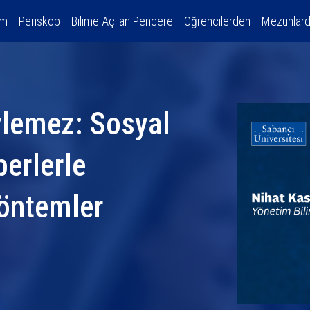
am
Periskop
Bilime Açılan Pencere
Öğrencilerden
Mezunlar
ylemez: Sosyal
erlerle
öntemler