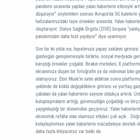
pandemi sırasında yapılan yalan haberlerin etkisiyle art
düşürüyor” söylentileri sonrası Avrupa’da 5G kulelerin 
hafızalarımızdaki taze örnekler arasında. Yalan haberl
oluşturuyor: Dünya Sağlık Örgütü (DSÖ) boşuna “yanlış
pandemiden daha hızlı yayılıyor” diye uyarmıyor.
Son bir iki yılda ise, hayatımıza yapay zekânın girmesi 
günbegün genişlemesiyle birlikte, sosyal medyada gerç
karıştığı örnekler çoğaldı. Bırakın metinleri, X platfor
ekranımıza düşen bir fotoğrafın ya da videonun bile g
olamıyoruz. Elon Musk’ın satın aldıktan sonra platform
şeklinde de köklü değişikliklere gitmesi ve yurttaş gaz
çabaları da yalan haberlerin sayısını oldukça artırdı. Ü
kutuplaşmaların arttığı, güvensizliğin çoğaldığı ve birç
yaygınlaştığı bir dönemden geçiyoruz. Yalan haberleri
ekonomik refaha olan olumsuz etkileri çok açık… Doğru 
kolaylaştırırken yalan haberlerle mücadeleye destek
daha fazla ihtiyacımız var belki de.