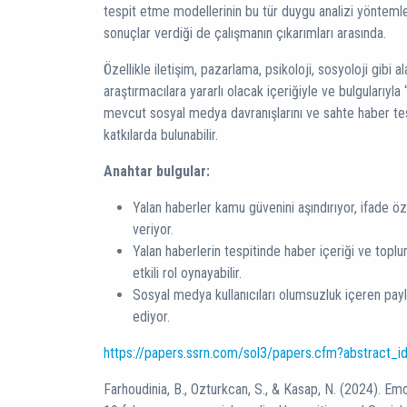
tespit etme modellerinin bu tür duygu analizi yöntemler
sonuçlar verdiği de çalışmanın çıkarımları arasında.
Özellikle iletişim, pazarlama, psikoloji, sosyoloji gibi 
araştırmacılara yararlı olacak içeriğiyle ve bulgularıyl
mevcut sosyal medya davranışlarını ve sahte haber tes
katkılarda bulunabilir.
Anahtar bulgular:
Yalan haberler kamu güvenini aşındırıyor, ifade 
veriyor.
Yalan haberlerin tespitinde haber içeriği ve topl
etkili rol oynayabilir.
Sosyal medya kullanıcıları olumsuzluk içeren pay
ediyor.
https://papers.ssrn.com/sol3/papers.cfm?abstract_
Farhoudinia, B., Ozturkcan, S., & Kasap, N. (2024). E