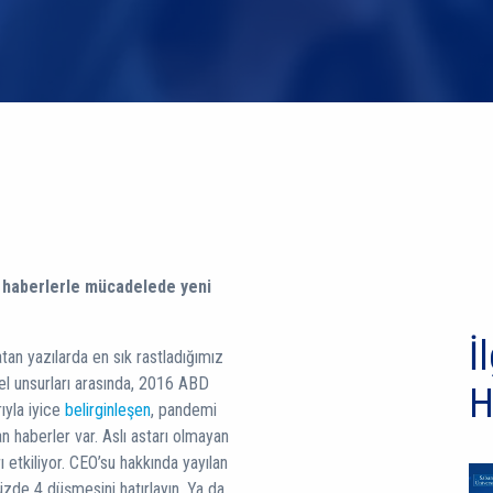
n haberlerle mücadelede yeni
İl
tan yazılarda en sık rastladığımız
el unsurları arasında, 2016 ABD
H
ıyla iyice
belirginleşen
, pandemi
 haberler var. Aslı astarı olmayan
 etkiliyor. CEO’su hakkında yayılan
üzde 4 düşmesini hatırlayın. Ya da