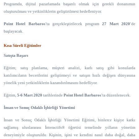
Programda, dijital pazarlamada başarılı olmak için gerekli donanımın
oluşturulması ve yetkinliklerin geliştirilmesi hedefleniyor.
Point Hotel Barbaros
’ta gerçekleştirilecek program
27 Mart 2020
’de
başlayacak.
Kısa Süreli Eğitimler
Satışta Başarı
Eğitim; satış planlama, müşteri analizi, karlı satış gibi konularda
katılımcıların becerilerini geliştirmeyi ve satışın hızlı değişen dünyasına
yönelik yeni yetkinliklerin kazandırılmasını hedefliyor.
Eğitim,
5-6 Mart 2020
tarihlerinde
Point Hotel Barbaros
’ta düzenlenecek.
İnsan ve Sonuç Odaklı İşbirliği Yönetimi
İnsan ve Sonuç Odaklı İşbirliği Yönetimi Eğitimi, binlerce kişiye katkı
sağlamış uluslararası İnteractifs® öğretisi temelinde yılların yönetim
deneyimiyle oluşturuldu. Kişinin, işini ve kendini nasıl daha doğal, daha