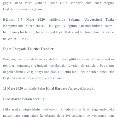
güçlü, daha farklı yönetip, daha etkin sonuçlar elde edebileceğini
keşfedebilmesini amaçlıyor.
Eğitim, 6-7 Mart 2020
tarihlerinde
Sabancı Üniversitesi Tuzla
Kampüsü
’nde düzenlenecek. İki günlük eğitim tamamlandıktan sonra,
belirlenmiş bir tarihte, bir seans (yaklaşık 50 dakika) telefonda koçluk seansı
gerçekleştirilecek.
Dijital Dünyada Tüketici Trendleri
Program, her gün değişen ve değişim hızı gittikçe artan dünyada makro
trendler konusunda gündemi yakalamak, tüketici davranışları boyutunu
değerlendirmek ve iş dünyasına olan etkilerini farklı sektörlerden örneklerle
keşfetmek üzere beş ana başlıkla tasarlandı.
11 Mart 2020
tarihinde
Point Hotel Barbaros
’ta gerçekleşecek.
Lüks Marka Perakendeciliği
Lüks marka müşterisinin motivasyon kriterlerini ve farklı segmentlerdeki
müşterilerin satın alma kararlarını daha iyi anlamak ve yönetmek için