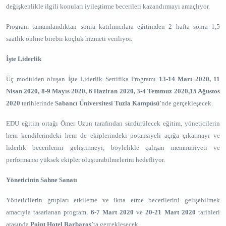
değişkenlikle ilgili konuları iyileştirme becerileri kazandırmayı amaçlıyor.
Program tamamlandıktan sonra katılımcılara eğitimden 2 hafta sonra 1,5
saatlik online birebir koçluk hizmeti veriliyor.
İşte Liderlik
Üç modülden oluşan İşte Liderlik Sertifika Programı
13-14 Mart 2020, 11
Nisan 2020, 8-9 Mayıs 2020, 6 Haziran 2020, 3-4 Temmuz 2020,15 Ağustos
2020
tarihlerinde
Sabancı Üniversitesi Tuzla Kampüsü
’nde gerçekleşecek.
EDU eğitim ortağı Ömer Uzun tarafından sürdürülecek eğitim, yöneticilerin
hem kendilerindeki hem de ekiplerindeki potansiyeli açığa çıkarmayı ve
liderlik becerilerini geliştirmeyi; böylelikle çalışan memnuniyeti ve
performansı yüksek ekipler oluşturabilmelerini hedefliyor.
Yöneticinin Sahne Sanatı
Yöneticilerin grupları etkileme ve ikna etme becerilerini gelişebilmek
amacıyla tasarlanan program,
6-7 Mart
2020
ve
20-21 Mart
2020
tarihleri
arasında
Point Hotel Barbaros
’ta gerçekleşecek.