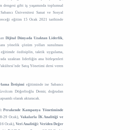
aşam dengesi gibi iş yaşamında toplumsal
 Sabancı Üniversitesi Sanat ve Sosyal
ereceği eğitim 15 Ocak 2021 tarihinde
alan
Dijital Dünyada Uzaktan Liderlik
,
lara yönelik çözüm yolları sunulması
 eğitimde özdisiplin, taktik uygulama,
ada uzaktan liderliğin ana birleşenleri
Fakültesi’nde Satış Yönetimi dersi veren
lama İletişimi
eğitiminde ise Sabancı
Kıvılcım Döğerlioğlu Demir, doğrudan
 kapsamlı olarak aktaracak.
l: Perakende Kampanya Yönetiminde
8-29 Ocak),
Vakalarla İK Analitiği ve
(16 Ocak),
Veri Analitiği: Veriden Değer