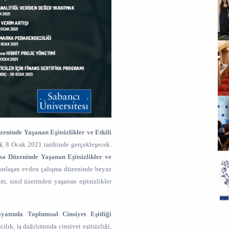
zeninde Yaşanan Eşitsizlikler ve Etkili
i
, 8 Ocak 2021 tarihinde gerçekleşecek.
ma Düzeninde Yaşanan Eşitsizlikler ve
ğunlaşan evden çalışma düzeninde beyaz
şim, sınıf üzerinden yaşanan eşitsizlikler
tında Toplumsal Cinsiyet Eşitliği
lık, iş dağılımında cinsiyet eşitsizliği,