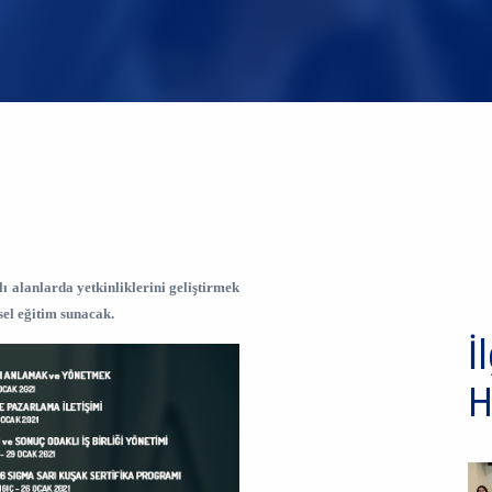
ı alanlarda yetkinliklerini geliştirmek
sel eğitim sunacak.
İl
H