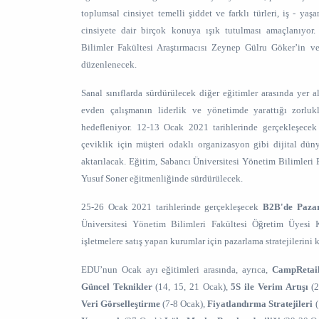
toplumsal cinsiyet temelli şiddet ve farklı türleri, iş - y
cinsiyete dair birçok konuya ışık tutulması amaçlanıyor.
Bilimler Fakültesi Araştırmacısı Zeynep Gülru Göker’in v
düzenlenecek.
Sanal sınıflarda sürdürülecek diğer eğitimler arasında yer 
evden çalışmanın liderlik ve yönetimde yarattığı zorluk
hedefleniyor. 12-13 Ocak 2021 tarihlerinde gerçekleşecek
çeviklik için müşteri odaklı organizasyon gibi dijital düny
aktarılacak. Eğitim, Sabancı Üniversitesi Yönetim Bilimleri 
Yusuf Soner eğitmenliğinde sürdürülecek.
25-26 Ocak 2021 tarihlerinde gerçekleşecek
B2B'de Pazar
Üniversitesi Yönetim Bilimleri Fakültesi Öğretim Üyesi 
işletmelere satış yapan kurumlar için pazarlama stratejilerini
EDU’nun Ocak ayı eğitimleri arasında, ayrıca,
CampRetai
Güncel Teknikler
(14, 15, 21 Ocak),
5S ile Verim Artışı
(2
Veri Görselleştirme
(7-8 Ocak),
Fiyatlandırma Stratejileri