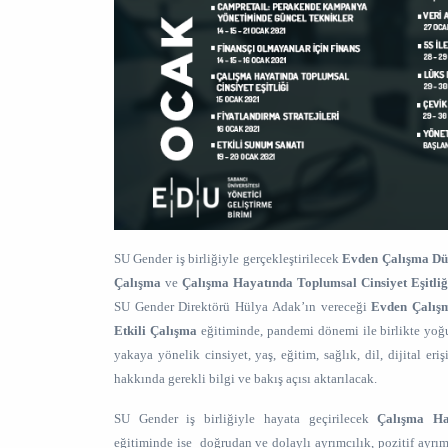
SU Gender iş birliğiyle gerçekleştirilecek
Evden Çalışma Dü
Çalışma
ve
Çalışma Hayatında Toplumsal Cinsiyet Eşitliğ
SU Gender Direktörü Hülya Adak’ın vereceği
Evden Çalış
Etkili Çalışma
eğitiminde, pandemi dönemi ile birlikte yo
yakaya yönelik cinsiyet, yaş, eğitim, sağlık, dil, dijital eri
hakkında gerekli bilgi ve bakış açısı aktarılacak.
SU Gender iş birliğiyle hayata geçirilecek
Çalışma Haya
eğitiminde ise doğrudan ve dolaylı ayrımcılık, pozitif ayrımcı