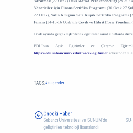
Yaratmak
(27 Ocak)
Lüks Marka Perakendeciliği
(29-30 O
Yöneticiler için Finans Sertifika Programı
(30 Ocak-27 Şu
22 Ocak),
Yalın 6 Sigma Sarı Kuşak Sertifika Programı
(2
Finans
(14-15-16 Ocak) ile
Çevik ve Hibrit Proje Yönetimi
(
Ocak ayında gerçekleştirilecek eğitimler sanal sınıflarda düz
EDU’nun Açık Eğitimler ve Çerçeve Eğitimle
https://edu.sabanciuniv.edu/tr/acik-egitimler
adresinden ulaş
TAGS:
su gender
Önceki Haber
Sabancı Üniversitesi ve SUNUM’da
SU-
geliştirilen teknoloji lisanslandı