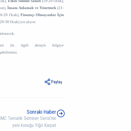
cak),
Etkili Sunum Sanatı
(19-20 Ocak),
bat),
İnsanı Anlamak ve Yönetmek
(21-
6-29 Ocak),
Finansçı Olmayanlar İçin
29-30 Ocak) yer alıyor.
enlenecek.
ri ile ilgili detaylı bilgiye
abilirsiniz.
Paylaş
Sonraki Haber
IMC Tematik Seminer Serisi'nin
yeni konuğu Yiğit Karpat