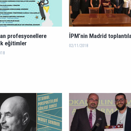
an profesyonellere
İPM’nin Madrid toplantıla
ik eğitimler
02/11/2018
018