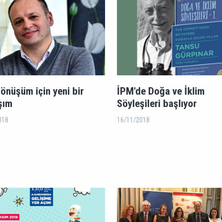
dönüşüm için yeni bir
İPM'de Doğa ve İklim
şım
Söyleşileri başlıyor
018
16/11/2018