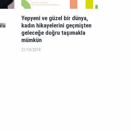
l
Yepyeni ve güzel bir dünya,
ülü
kadın hikayelerini geçmişten
geleceğe doğru taşımakla
mümkün
21/10/2018