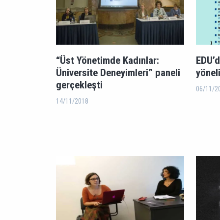
“Üst Yönetimde Kadınlar:
EDU’d
Üniversite Deneyimleri” paneli
yönel
gerçekleşti
06/11/2
14/11/2018