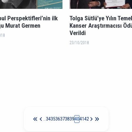
ul Perspektifleri’nin ilk
Tolga Sütlü’ye Yılın Teme
u Murat Germen
Kanser Araştırmacısı Öd
Verildi
018
23/10/2018
Sayfalama
…
34
35
36
37
38
39
40
41
42