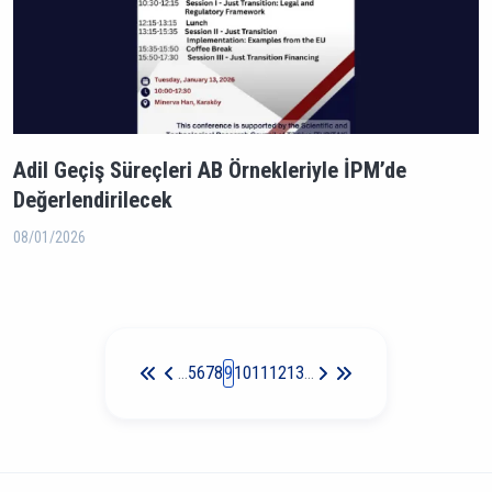
Adil Geçiş Süreçleri AB Örnekleriyle İPM’de
Değerlendirilecek
08/01/2026
Sayfalama
…
5
6
7
8
9
10
11
12
13
…