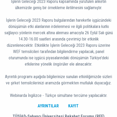
İşlerin Geleceği 2023 Raporu kapsamında yürütülen anketin
ülkemizde geniş bir örnekleme iletilmesini sağlamıştır.
İşlerin Geleceği 2023 Raporu bulgularından hareketle işgücündeki
dönüşümün etki alanlarının irdelenmesi ve ilgili politikalara katkı
sağlayıcı yönlerin mercek altına alınması amacıyla 26 Eylül Salı günü
14.30-16.00 saatleri arasında çevrimiçi bir etkinlik
düzenlenecektir. Etkinlikte İşlerin Geleceği 2023 Raporu üzerine
WEF temsilcileri tarafından bilgilendirme yapılacak, panel
oturumunda ise işgücü piyasalarındaki dönüşümün Türkiye’deki
etkilerine yönelik öngörüler ele alınacaktır.
Ayrıntılı programı aşağıda bilgilerinize sunulan etkinliğimizde sizleri
ve şirket temsilcilerinizi aramızda görmekten mutluluk duyacağız.
Webinarda İngilizce - Türkçe simultane tercüme yapılacaktır.
AYRINTILAR
KAYIT
TÜSİAD-Sabancı Üniversitesi Rekabet Forumu (REF)