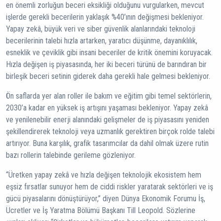
en önemli zorluğun beceri eksikliği olduğunu vurgularken, mevcut
işlerde gerekli becerilerin yaklaşık %40’ının değişmesi bekleniyor.
Yapay zekâ, büyük veri ve siber güvenlik alanlarındaki teknoloji
becerilerinin talebi hızla artarken, yaratıcı düşünme, dayanıklılık,
esneklik ve çeviklik gibi insani beceriler de kritik önemini koruyacak.
Hızla değişen iş piyasasında, her iki beceri türünü de barındıran bir
birleşik beceri setinin giderek daha gerekli hale gelmesi bekleniyor.
Ön saflarda yer alan roller ile bakım ve eğitim gibi temel sektörlerin,
2030’a kadar en yüksek iş artışını yaşaması bekleniyor. Yapay zekâ
ve yenilenebilir enerji alanındaki gelişmeler de iş piyasasını yeniden
şekillendirerek teknoloji veya uzmanlık gerektiren birçok rolde talebi
artırıyor. Buna karşılık, grafik tasarımcılar da dahil olmak üzere rutin
bazı rollerin talebinde gerileme gözleniyor.
“Üretken yapay zekâ ve hızla değişen teknolojik ekosistem hem
eşsiz fırsatlar sunuyor hem de ciddi riskler yaratarak sektörleri ve iş
gücü piyasalarını dönüştürüyor,” diyen Dünya Ekonomik Forumu İş,
Ücretler ve İş Yaratma Bölümü Başkanı Till Leopold. Sözlerine