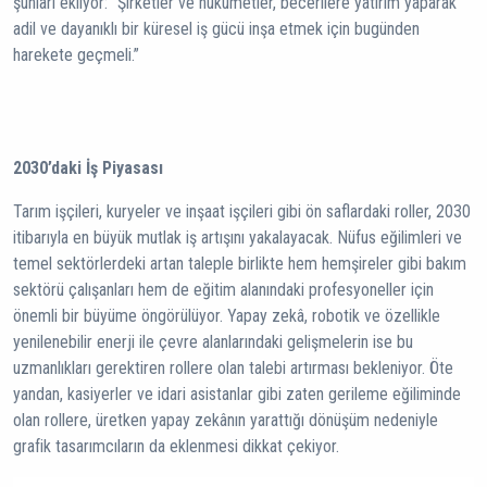
şunları ekliyor: “Şirketler ve hükümetler, becerilere yatırım yaparak
adil ve dayanıklı bir küresel iş gücü inşa etmek için bugünden
harekete geçmeli.”
2030’daki İş Piyasası
Tarım işçileri, kuryeler ve inşaat işçileri gibi ön saflardaki roller, 2030
itibarıyla en büyük mutlak iş artışını yakalayacak. Nüfus eğilimleri ve
temel sektörlerdeki artan taleple birlikte hem hemşireler gibi bakım
sektörü çalışanları hem de eğitim alanındaki profesyoneller için
önemli bir büyüme öngörülüyor. Yapay zekâ, robotik ve özellikle
yenilenebilir enerji ile çevre alanlarındaki gelişmelerin ise bu
uzmanlıkları gerektiren rollere olan talebi artırması bekleniyor. Öte
yandan, kasiyerler ve idari asistanlar gibi zaten gerileme eğiliminde
olan rollere, üretken yapay zekânın yarattığı dönüşüm nedeniyle
grafik tasarımcıların da eklenmesi dikkat çekiyor.