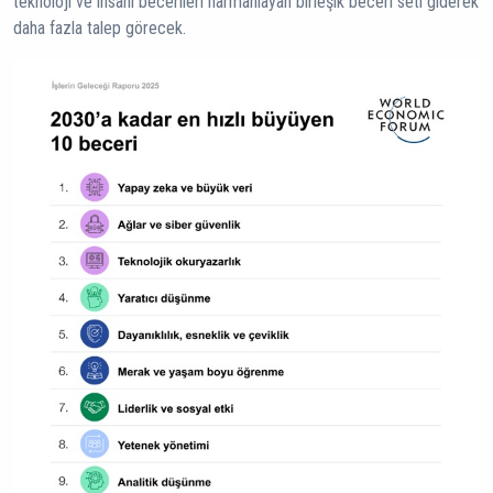
teknoloji ve insani becerileri harmanlayan birleşik beceri seti giderek
daha fazla talep görecek.