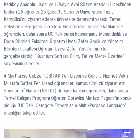
Kadıköy Anadolu Lisesi ve Hüseyin Avni Sözen Anadolu Lisesi'nden
toplam 26 öğrenci, 25 Şubat’ta Sabancı Üniversitesi Tuzla
Kampüsü’nü ziyaret ederek üniversite deneyimi yaşadı. Temel
Geliştirme Programı Direktörü Emre Erol'un dersine katılan lise
öğrencileri, daha sonra UC Talk serisi kapsamında Mühendislik ve
Doğa Bilimleri Fakültesi Öğretim Üyesi Zafer Gedik ve Yönetim
Bilimleri Fakültesi Öğretim Üyesi Zafer Yenal'ın birlikte
gerçekleştirdiği “Kuantum Sofrası: Bilim, Tat ve Merak Üzerine”
söyleşisini izlediler.
4 Mart’ta ise Gebze TÜBİTAK Fen Lisesi ve Gönüllü Hizmet Vakfı
Mustafa Saffet Fen Lisesi öğrencileri kampüsümüzü ziyaret etti.
Science of Nature (NS101) dersine katılan öğrenciler, daha sonra
Temel Gelişim Programı Öğretim Görevlisi Matteo Paganin’in konuk
olduğu “UC Talk: Category Theory as a Multi-Purpose Language”
etkinliğini takip ettiler.